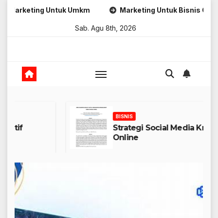
Skip
g Untuk Umkm
Marketing Untuk Bisnis Online
Stra
to
Sab. Agu 8th, 2026
content
BISNIS
Strategi Social Media Kreatif
Online