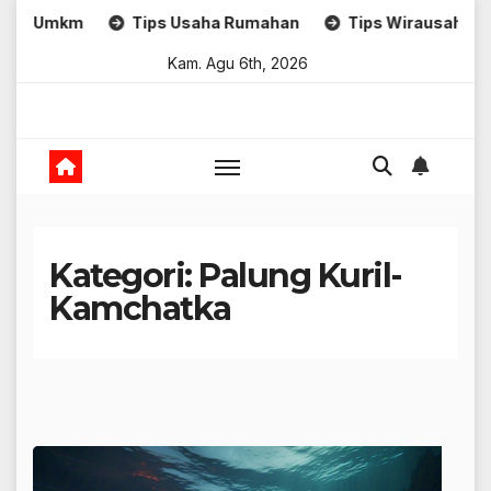
Skip
km
Tips Usaha Rumahan
Tips Wirausaha
St
to
Kam. Agu 6th, 2026
content
Kategori:
Palung Kuril-
Kamchatka