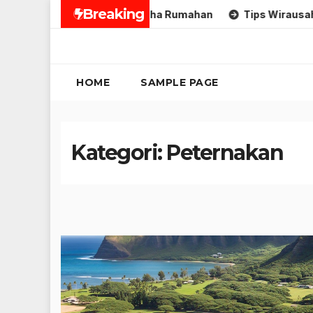
Skip
Breaking
uk Umkm
Tips Usaha Rumahan
Tips Wirausaha
to
content
HOME
SAMPLE PAGE
Kategori:
Peternakan