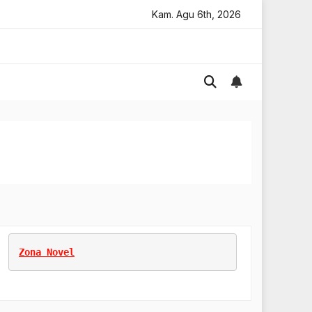
Kreatif Digital Online
Tips Marketing Untuk Umkm
Kam. Agu 6th, 2026
T
Zona Novel