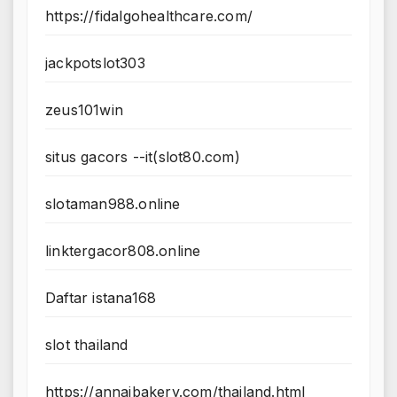
https://fidalgohealthcare.com/
jackpotslot303
zeus101win
situs gacors --it(slot80.com)
slotaman988.online
linktergacor808.online
Daftar istana168
slot thailand
https://annaibakery.com/thailand.html