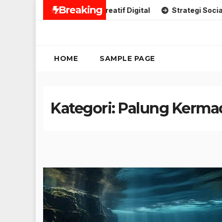
Skip
Breaking
Strategi Penjualan Kreatif Digital
Strategi Social Media K
to
content
HOME
SAMPLE PAGE
Kategori:
Palung Kerma