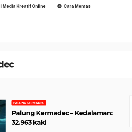
reatif Online
Cara Memasarkan Produk Digital Kreatif 
dec
PALUNG KERMADEC
Palung Kermadec – Kedalaman:
32.963 kaki