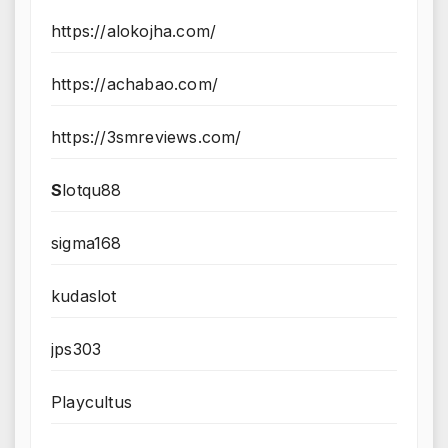
https://alokojha.com/
https://achabao.com/
https://3smreviews.com/
S
lotqu88
sigma168
kudaslot
jps303
Playcultus