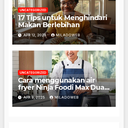
UNCATEGORIZED
17 Tips untuk Menghindari
Makan Berlebihan
APR 12, 2025
MILADOWEB
UNCATEGORIZED
Cara menggunakan air
fryer Ninja Foodi Max Dual
— 5 tips yang tidak
APR 9, 2025
MILADOWEB
dijelaskan dalam buku
panduan