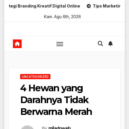
Skip
ding Kreatif Digital Online
Tips Marketing Untuk Umkm
to
Kam. Agu 6th, 2026
content
UNCATEGORIZED
4 Hewan yang
Darahnya Tidak
Berwarna Merah
By
miladoweb