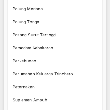
Palung Mariana
Palung Tonga
Pasang Surut Tertinggi
Pemadam Kebakaran
Perkebunan
Perumahan Keluarga Trinchero
Peternakan
Suplemen Ampuh