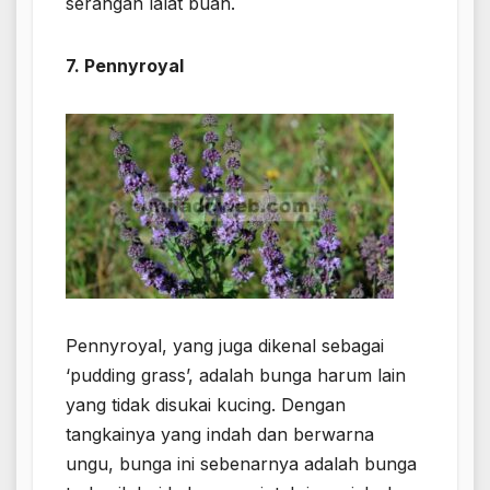
serangan lalat buah.
7. Pennyroyal
Pennyroyal, yang juga dikenal sebagai
‘pudding grass’, adalah bunga harum lain
yang tidak disukai kucing. Dengan
tangkainya yang indah dan berwarna
ungu, bunga ini sebenarnya adalah bunga