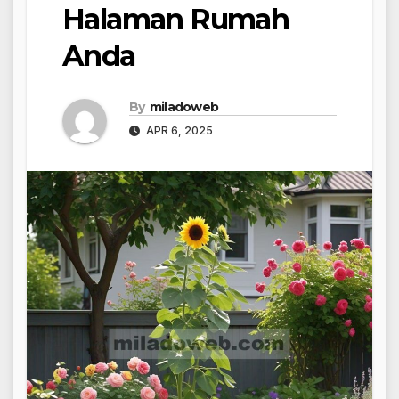
Halaman Rumah
Anda
By
miladoweb
APR 6, 2025