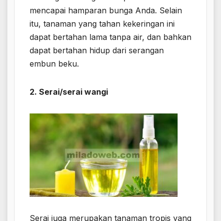
mencapai hamparan bunga Anda. Selain
itu, tanaman yang tahan kekeringan ini
dapat bertahan lama tanpa air, dan bahkan
dapat bertahan hidup dari serangan
embun beku.
2. Serai/serai wangi
Serai juga merupakan tanaman tropis yang