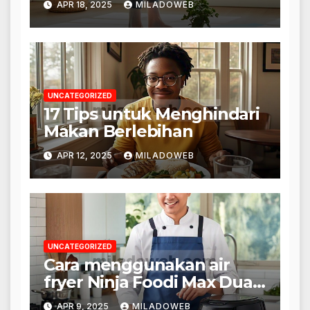
APR 18, 2025
MILADOWEB
UNCATEGORIZED
17 Tips untuk Menghindari
Makan Berlebihan
APR 12, 2025
MILADOWEB
UNCATEGORIZED
Cara menggunakan air
fryer Ninja Foodi Max Dual
— 5 tips yang tidak
APR 9, 2025
MILADOWEB