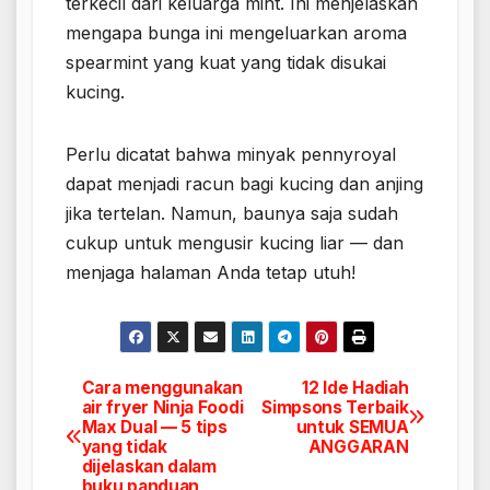
terkecil dari keluarga mint. Ini menjelaskan
mengapa bunga ini mengeluarkan aroma
spearmint yang kuat yang tidak disukai
kucing.
Perlu dicatat bahwa minyak pennyroyal
dapat menjadi racun bagi kucing dan anjing
jika tertelan. Namun, baunya saja sudah
cukup untuk mengusir kucing liar — dan
menjaga halaman Anda tetap utuh!
Cara menggunakan
12 Ide Hadiah
Navigasi
air fryer Ninja Foodi
Simpsons Terbaik
Max Dual — 5 tips
untuk SEMUA
pos
yang tidak
ANGGARAN
dijelaskan dalam
buku panduan