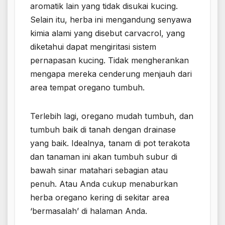
aromatik lain yang tidak disukai kucing.
Selain itu, herba ini mengandung senyawa
kimia alami yang disebut carvacrol, yang
diketahui dapat mengiritasi sistem
pernapasan kucing. Tidak mengherankan
mengapa mereka cenderung menjauh dari
area tempat oregano tumbuh.
Terlebih lagi, oregano mudah tumbuh, dan
tumbuh baik di tanah dengan drainase
yang baik. Idealnya, tanam di pot terakota
dan tanaman ini akan tumbuh subur di
bawah sinar matahari sebagian atau
penuh. Atau Anda cukup menaburkan
herba oregano kering di sekitar area
‘bermasalah’ di halaman Anda.