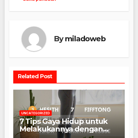
By
miladoweb
Related Post
UNCATEGORIZED
7 Tips Gaya Hidup untuk
Melakukannya dengan
Benar