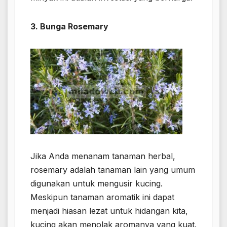
3. Bunga Rosemary
Jika Anda menanam tanaman herbal,
rosemary adalah tanaman lain yang umum
digunakan untuk mengusir kucing.
Meskipun tanaman aromatik ini dapat
menjadi hiasan lezat untuk hidangan kita,
kucing akan menolak aromanya yang kuat.