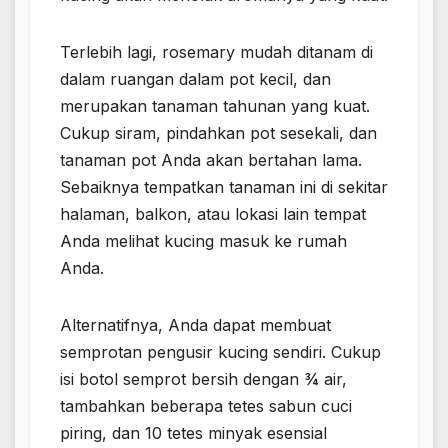
Terlebih lagi, rosemary mudah ditanam di
dalam ruangan dalam pot kecil, dan
merupakan tanaman tahunan yang kuat.
Cukup siram, pindahkan pot sesekali, dan
tanaman pot Anda akan bertahan lama.
Sebaiknya tempatkan tanaman ini di sekitar
halaman, balkon, atau lokasi lain tempat
Anda melihat kucing masuk ke rumah
Anda.
Alternatifnya, Anda dapat membuat
semprotan pengusir kucing sendiri. Cukup
isi botol semprot bersih dengan ¾ air,
tambahkan beberapa tetes sabun cuci
piring, dan 10 tetes minyak esensial