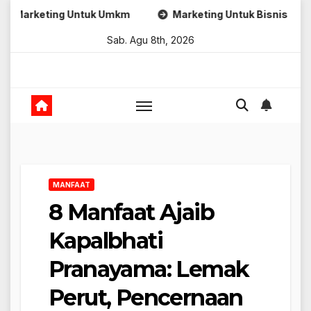
Skip
ng Untuk Umkm
Marketing Untuk Bisnis Online
Str
to
Sab. Agu 8th, 2026
content
MANFAAT
8 Manfaat Ajaib
Kapalbhati
Pranayama: Lemak
Perut, Pencernaan