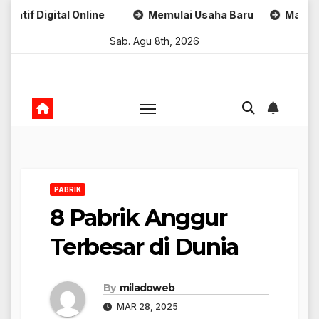
Skip
Memulai Usaha Baru
Marketing Untuk Bisnis Onlin
to
Sab. Agu 8th, 2026
content
PABRIK
8 Pabrik Anggur
Terbesar di Dunia
By
miladoweb
MAR 28, 2025