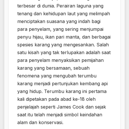
terbesar di dunia. Perairan laguna yang
tenang dan kehidupan laut yang melimpah
menciptakan suasana yang indah bagi
para penyelam, yang sering menjumpai
penyu hijau, ikan pari manta, dan berbagai
spesies karang yang mengesankan. Salah
satu kisah yang tak terlupakan adalah saat
para penyelam menyaksikan pemijahan
karang yang bersamaan, sebuah
fenomena yang mengubah terumbu
karang menjadi pertunjukan kembang api
yang hidup. Terumbu karang ini pertama
kali dipetakan pada abad ke-18 oleh
penjelajah seperti James Cook dan sejak
saat itu telah menjadi simbol keindahan
alam dan konservasi.