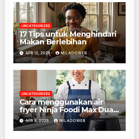
UNCATEGORIZED
17 Tips untuk Menghindari
Makan Berlebihan
APR 12, 2025
MILADOWEB
UNCATEGORIZED
Cara menggunakan air
fryer Ninja Foodi Max Dual
— 5 tips yang tidak
APR 9, 2025
MILADOWEB
dijelaskan dalam buku
panduan