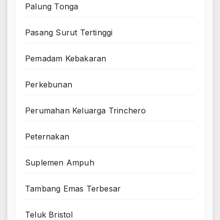
Palung Tonga
Pasang Surut Tertinggi
Pemadam Kebakaran
Perkebunan
Perumahan Keluarga Trinchero
Peternakan
Suplemen Ampuh
Tambang Emas Terbesar
Teluk Bristol