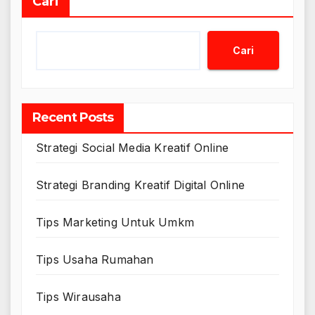
Cari
Cari
Recent Posts
Strategi Social Media Kreatif Online
Strategi Branding Kreatif Digital Online
Tips Marketing Untuk Umkm
Tips Usaha Rumahan
Tips Wirausaha