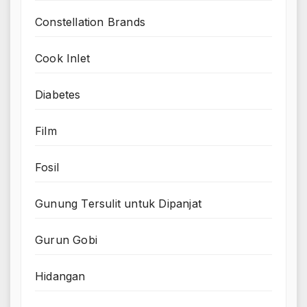
Constellation Brands
Cook Inlet
Diabetes
Film
Fosil
Gunung Tersulit untuk Dipanjat
Gurun Gobi
Hidangan