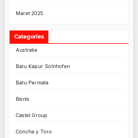
Maret 2025
Categories
Australia
Batu Kapur Solnhofen
Batu Permata
Bisnis
Castel Group
Concha y Toro