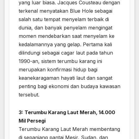
yang luar biasa. Jacques Cousteau dengan
terkenal menyatakan Blue Hole sebagai
salah satu tempat menyelam terbaik di
dunia, dan banyak penyelam mengingat
momen mendebarkan saat menyelam ke
kedalamannya yang gelap. Pertama kali
dilindungi sebagai cagar laut pada tahun
1990-an, sistem terumbu karang ini
merupakan konfirmasi hidup bagi
keanekaragaman hayati laut dan sangat
penting bagi ekonomi dan budaya kawasan
tersebut.
3: Terumbu Karang Laut Merah, 14.000
Mil Persegi
Terumbu Karang Laut Merah membentang
di sepanjang pantai Mesir, Sudan, dan