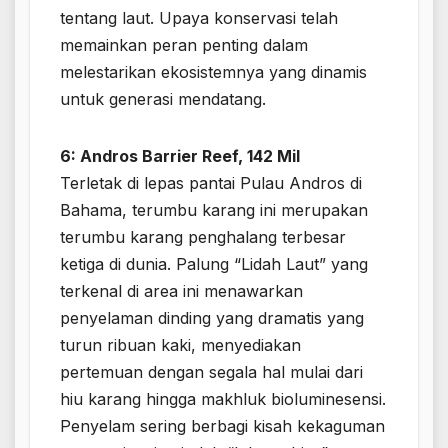
tentang laut. Upaya konservasi telah
memainkan peran penting dalam
melestarikan ekosistemnya yang dinamis
untuk generasi mendatang.
6: Andros Barrier Reef, 142 Mil
Terletak di lepas pantai Pulau Andros di
Bahama, terumbu karang ini merupakan
terumbu karang penghalang terbesar
ketiga di dunia. Palung “Lidah Laut” yang
terkenal di area ini menawarkan
penyelaman dinding yang dramatis yang
turun ribuan kaki, menyediakan
pertemuan dengan segala hal mulai dari
hiu karang hingga makhluk bioluminesensi.
Penyelam sering berbagi kisah kekaguman