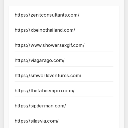
https://zenitconsultants.com/
https://xbeinothailand.com/
https://www.showersexgif.com/
https://viagarago.com/
https://smworldventures.com/
https://thefaheempro.com/
https://sipderman.com/
https://silasvia.com/