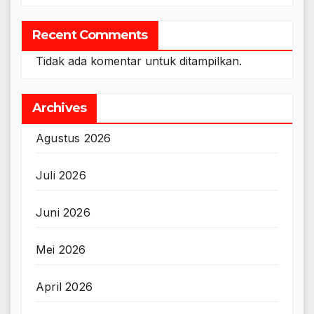
Recent Comments
Tidak ada komentar untuk ditampilkan.
Archives
Agustus 2026
Juli 2026
Juni 2026
Mei 2026
April 2026