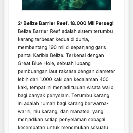
2: Belize Barrier Reef, 18.000 Mil Persegi
Belize Barrier Reef adalah sistem terumbu
karang terbesar kedua di dunia,
membentang 190 mil di sepanjang garis
pantai Karibia Belize. Terkenal dengan
Great Blue Hole, sebuah lubang
pembuangan laut raksasa dengan diameter
lebih dari 1.000 kaki dan kedalaman 400
kaki, tempat ini menjadi tujuan wisata wajib
bagi banyak penyelam. Terumbu karang
ini adalah rumah bagi karang berwarna-
warni, hiu karang, dan manatee, yang
menjadikan setiap penyelaman sebagai
kesempatan untuk menemukan sesuatu