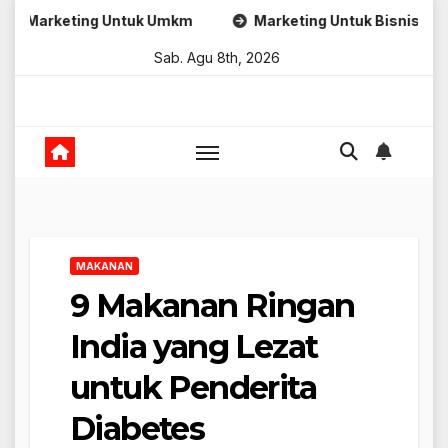
Skip
g Untuk Umkm
Marketing Untuk Bisnis Online
Stra
to
Sab. Agu 8th, 2026
content
MAKANAN
9 Makanan Ringan
India yang Lezat
untuk Penderita
Diabetes