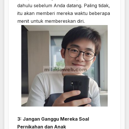
dahulu sebelum Anda datang. Paling tidak,
itu akan memberi mereka waktu beberapa
menit untuk membereskan diri.
3: Jangan Ganggu Mereka Soal
Pernikahan dan Anak