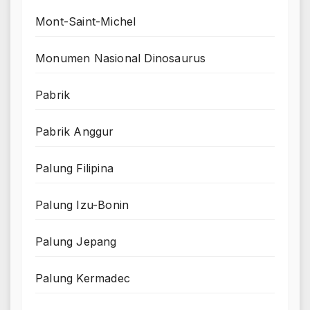
Mont-Saint-Michel
Monumen Nasional Dinosaurus
Pabrik
Pabrik Anggur
Palung Filipina
Palung Izu-Bonin
Palung Jepang
Palung Kermadec