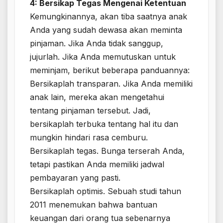
4: Bersikap Tegas Mengenai Ketentuan
Kemungkinannya, akan tiba saatnya anak
Anda yang sudah dewasa akan meminta
pinjaman. Jika Anda tidak sanggup,
jujurlah. Jika Anda memutuskan untuk
meminjam, berikut beberapa panduannya:
Bersikaplah transparan. Jika Anda memiliki
anak lain, mereka akan mengetahui
tentang pinjaman tersebut. Jadi,
bersikaplah terbuka tentang hal itu dan
mungkin hindari rasa cemburu.
Bersikaplah tegas. Bunga terserah Anda,
tetapi pastikan Anda memiliki jadwal
pembayaran yang pasti.
Bersikaplah optimis. Sebuah studi tahun
2011 menemukan bahwa bantuan
keuangan dari orang tua sebenarnya