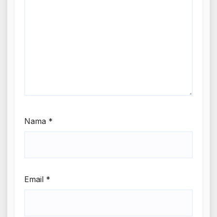
Nama
*
Email
*