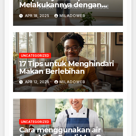
Melakukannya dengan
Benar
APR 18, 2025
MILADOWEB
UNCATEGORIZED
17 Tips untuk Menghindari
Makan Berlebihan
APR 12, 2025
MILADOWEB
UNCATEGORIZED
Cara menggunakan air