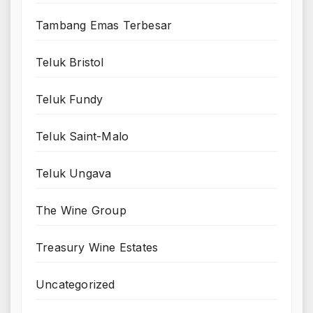
Tambang Emas Terbesar
Teluk Bristol
Teluk Fundy
Teluk Saint-Malo
Teluk Ungava
The Wine Group
Treasury Wine Estates
Uncategorized