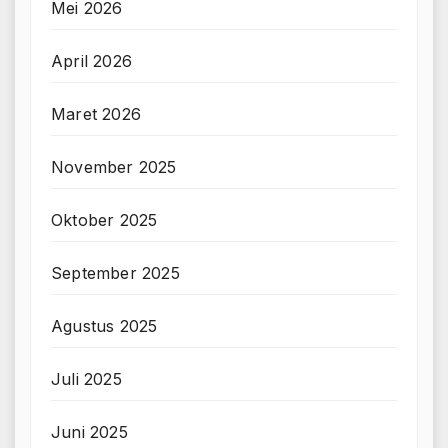
Mei 2026
April 2026
Maret 2026
November 2025
Oktober 2025
September 2025
Agustus 2025
Juli 2025
Juni 2025