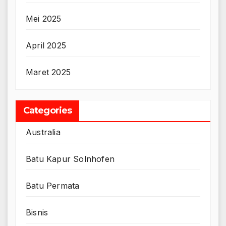
Mei 2025
April 2025
Maret 2025
Categories
Australia
Batu Kapur Solnhofen
Batu Permata
Bisnis