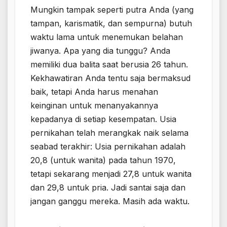
Mungkin tampak seperti putra Anda (yang
tampan, karismatik, dan sempurna) butuh
waktu lama untuk menemukan belahan
jiwanya. Apa yang dia tunggu? Anda
memiliki dua balita saat berusia 26 tahun.
Kekhawatiran Anda tentu saja bermaksud
baik, tetapi Anda harus menahan
keinginan untuk menanyakannya
kepadanya di setiap kesempatan. Usia
pernikahan telah merangkak naik selama
seabad terakhir: Usia pernikahan adalah
20,8 (untuk wanita) pada tahun 1970,
tetapi sekarang menjadi 27,8 untuk wanita
dan 29,8 untuk pria. Jadi santai saja dan
jangan ganggu mereka. Masih ada waktu.