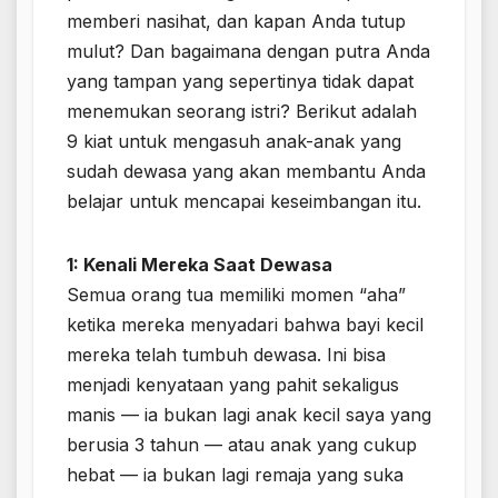
memberi nasihat, dan kapan Anda tutup
mulut? Dan bagaimana dengan putra Anda
yang tampan yang sepertinya tidak dapat
menemukan seorang istri? Berikut adalah
9 kiat untuk mengasuh anak-anak yang
sudah dewasa yang akan membantu Anda
belajar untuk mencapai keseimbangan itu.
1: Kenali Mereka Saat Dewasa
Semua orang tua memiliki momen “aha”
ketika mereka menyadari bahwa bayi kecil
mereka telah tumbuh dewasa. Ini bisa
menjadi kenyataan yang pahit sekaligus
manis — ia bukan lagi anak kecil saya yang
berusia 3 tahun — atau anak yang cukup
hebat — ia bukan lagi remaja yang suka