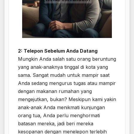
2: Telepon Sebelum Anda Datang
Mungkin Anda salah satu orang beruntung
yang anak-anaknya tinggal di kota yang
sama. Sangat mudah untuk mampir saat
Anda sedang mengurus tugas atau mampir
dengan makanan rumahan yang
mengejutkan, bukan? Meskipun kami yakin
anak-anak Anda menikmati kunjungan
orang tua, Anda perlu menghormati
batasan mereka, jadi beri mereka
kesopanan dengan menelepon terlebih