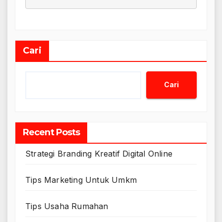
Cari
Cari
Recent Posts
Strategi Branding Kreatif Digital Online
Tips Marketing Untuk Umkm
Tips Usaha Rumahan