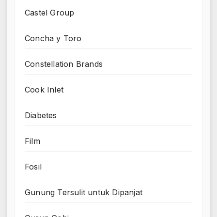
Castel Group
Concha y Toro
Constellation Brands
Cook Inlet
Diabetes
Film
Fosil
Gunung Tersulit untuk Dipanjat