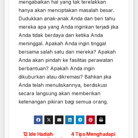
mengabaikan hal yang tak terelakkan
hanya akan menciptakan masalah besar.
Dudukkan anak-anak Anda dan beri tahu
mereka apa yang Anda inginkan terjadi jika
Anda tidak berdaya dan ketika Anda
meninggal. Apakah Anda ingin tinggal
bersama salah satu dari mereka? Apakah
Anda akan pindah ke fasilitas perawatan
berbantuan? Apakah Anda ingin
dikuburkan atau dikremasi? Bahkan jika
Anda telah menuliskannya, berdiskusi
secara langsung akan memberikan
ketenangan pikiran bagi semua orang.
12 Ide Hadiah
4 Tips Menghadapi
Navigasi