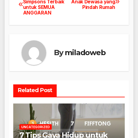
Simpsons Terbaik
Anak Dewasa yang
untuk SEMUA
Pindah Rumah
pos
ANGGARAN
By
miladoweb
Related Post
UNCATEGORIZED
7 Tips Gaya Hidup untuk