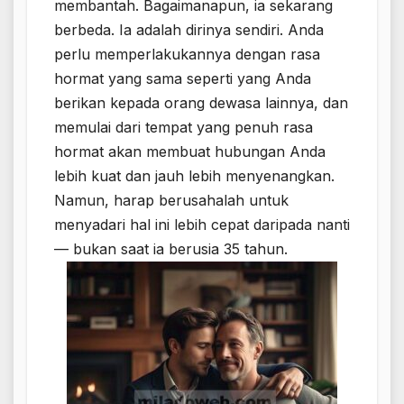
membantah. Bagaimanapun, ia sekarang
berbeda. Ia adalah dirinya sendiri. Anda
perlu memperlakukannya dengan rasa
hormat yang sama seperti yang Anda
berikan kepada orang dewasa lainnya, dan
memulai dari tempat yang penuh rasa
hormat akan membuat hubungan Anda
lebih kuat dan jauh lebih menyenangkan.
Namun, harap berusahalah untuk
menyadari hal ini lebih cepat daripada nanti
— bukan saat ia berusia 35 tahun.