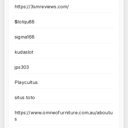
https://3smreviews.com/
S
lotqu88
sigma168
kudaslot
jps303
Playcultus
situs toto
https://www.omneofurniture.com.au/aboutu
s