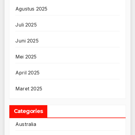
Agustus 2025
Juli 2025
Juni 2025
Mei 2025
April 2025
Maret 2025
Categories
Australia