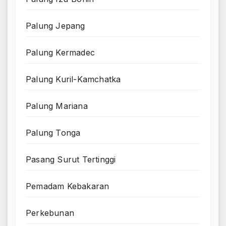
Palung Jepang
Palung Kermadec
Palung Kuril-Kamchatka
Palung Mariana
Palung Tonga
Pasang Surut Tertinggi
Pemadam Kebakaran
Perkebunan