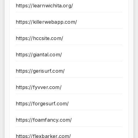
https://learnwichita.org/
https://killerwebapp.com/
https://hccsite.com/
https://giantal.com/
https://gerisurf.com/
https://fyvver.com/
https://forgesurf.com/
https://foamfancy.com/
https://flexbarker.com/