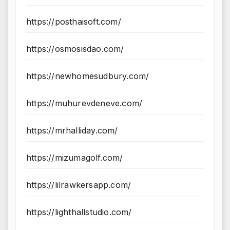
https://posthaisoft.com/
https://osmosisdao.com/
https://newhomesudbury.com/
https://muhurevdeneve.com/
https://mrhalliday.com/
https://mizumagolf.com/
https://lilrawkersapp.com/
https://lighthallstudio.com/