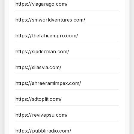
https://viagarago.com/
https://smworldventures.com/
https://thefaheempro.com/
https://sipderman.com/
https://silasvia.com/
https://shreeramimpex.com/
https://sdtoplit.com/
https://revivepsu.com/
https://pubbliradio.com/