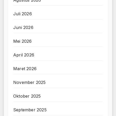
Juli 2026
Juni 2026
Mei 2026
April 2026
Maret 2026
November 2025
Oktober 2025
September 2025