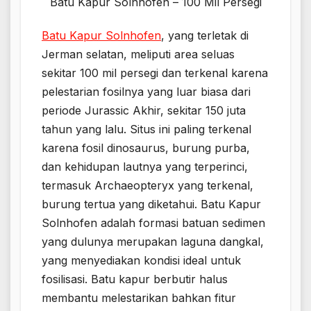
Batu Kapur Solnhofen – 100 Mil Persegi
Batu Kapur Solnhofen
, yang terletak di
Jerman selatan, meliputi area seluas
sekitar 100 mil persegi dan terkenal karena
pelestarian fosilnya yang luar biasa dari
periode Jurassic Akhir, sekitar 150 juta
tahun yang lalu. Situs ini paling terkenal
karena fosil dinosaurus, burung purba,
dan kehidupan lautnya yang terperinci,
termasuk Archaeopteryx yang terkenal,
burung tertua yang diketahui. Batu Kapur
Solnhofen adalah formasi batuan sedimen
yang dulunya merupakan laguna dangkal,
yang menyediakan kondisi ideal untuk
fosilisasi. Batu kapur berbutir halus
membantu melestarikan bahkan fitur