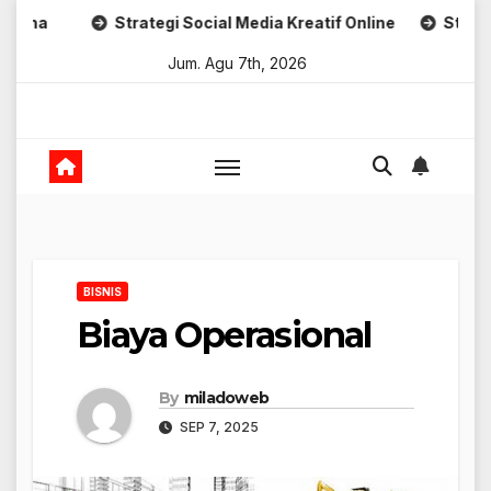
Skip
Strategi Social Media Kreatif Online
Strategi Brand
to
Jum. Agu 7th, 2026
content
BISNIS
Biaya Operasional
By
miladoweb
SEP 7, 2025