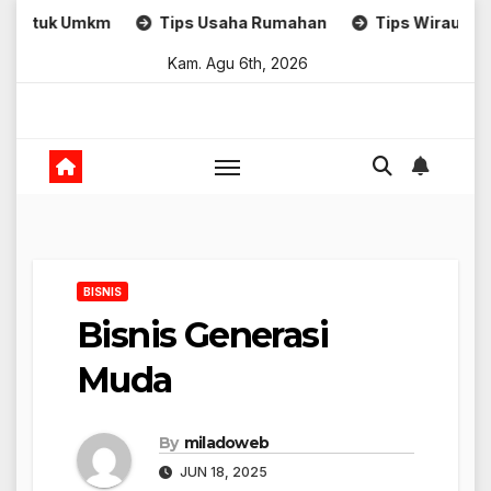
Skip
mkm
Tips Usaha Rumahan
Tips Wirausaha
S
to
Kam. Agu 6th, 2026
content
BISNIS
Bisnis Generasi
Muda
By
miladoweb
JUN 18, 2025