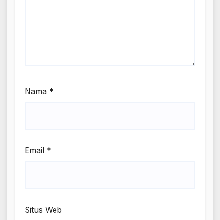
Nama
*
Email
*
Situs Web