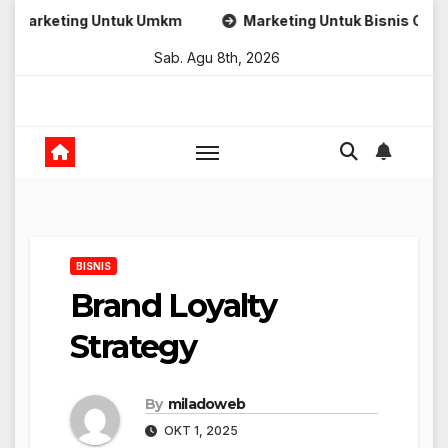
Skip
ng Untuk Umkm
Marketing Untuk Bisnis Online
Str
to
Sab. Agu 8th, 2026
content
BISNIS
Brand Loyalty
Strategy
By
miladoweb
OKT 1, 2025