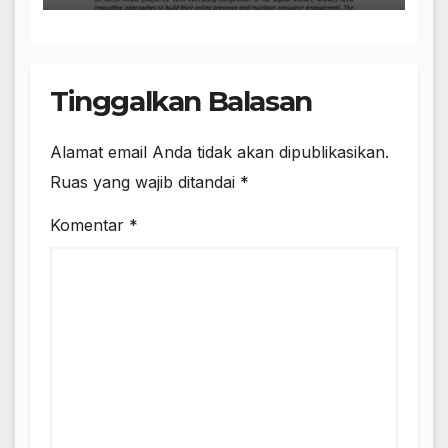
Tinggalkan Balasan
Alamat email Anda tidak akan dipublikasikan.
Ruas yang wajib ditandai
*
Komentar
*