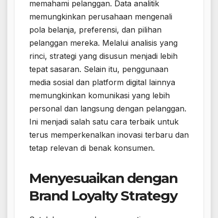
memahami pelanggan. Data analitik
memungkinkan perusahaan mengenali
pola belanja, preferensi, dan pilihan
pelanggan mereka. Melalui analisis yang
rinci, strategi yang disusun menjadi lebih
tepat sasaran. Selain itu, penggunaan
media sosial dan platform digital lainnya
memungkinkan komunikasi yang lebih
personal dan langsung dengan pelanggan.
Ini menjadi salah satu cara terbaik untuk
terus memperkenalkan inovasi terbaru dan
tetap relevan di benak konsumen.
Menyesuaikan dengan
Brand Loyalty Strategy