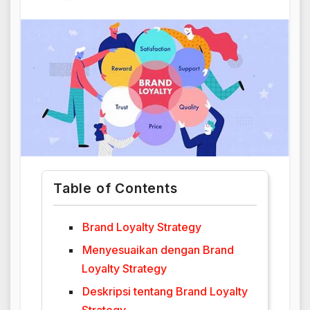
Table of Contents
Brand Loyalty Strategy
Menyesuaikan dengan Brand
Loyalty Strategy
Deskripsi tentang Brand Loyalty