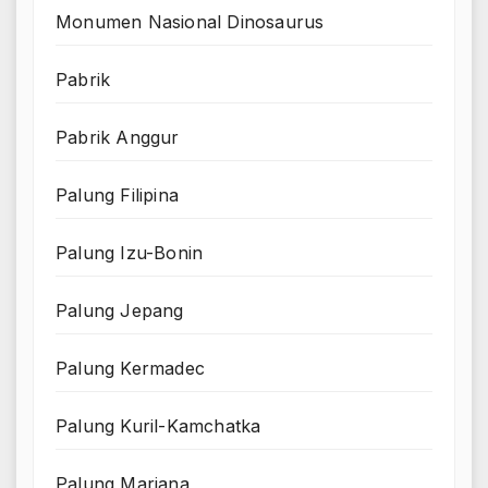
Monumen Nasional Dinosaurus
Pabrik
Pabrik Anggur
Palung Filipina
Palung Izu-Bonin
Palung Jepang
Palung Kermadec
Palung Kuril-Kamchatka
Palung Mariana