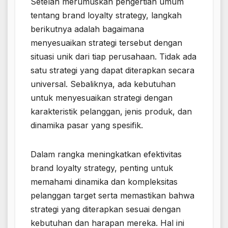
Setelah merumuskan pengertian umum
tentang brand loyalty strategy, langkah
berikutnya adalah bagaimana
menyesuaikan strategi tersebut dengan
situasi unik dari tiap perusahaan. Tidak ada
satu strategi yang dapat diterapkan secara
universal. Sebaliknya, ada kebutuhan
untuk menyesuaikan strategi dengan
karakteristik pelanggan, jenis produk, dan
dinamika pasar yang spesifik.
Dalam rangka meningkatkan efektivitas
brand loyalty strategy, penting untuk
memahami dinamika dan kompleksitas
pelanggan target serta memastikan bahwa
strategi yang diterapkan sesuai dengan
kebutuhan dan harapan mereka. Hal ini