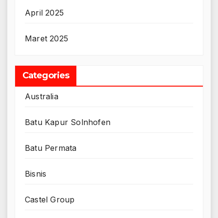
April 2025
Maret 2025
Categories
Australia
Batu Kapur Solnhofen
Batu Permata
Bisnis
Castel Group