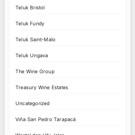
Teluk Bristol
Teluk Fundy
Teluk Saint-Malo
Teluk Ungava
The Wine Group
Treasury Wine Estates
Uncategorized
Viña San Pedro Tarapacá