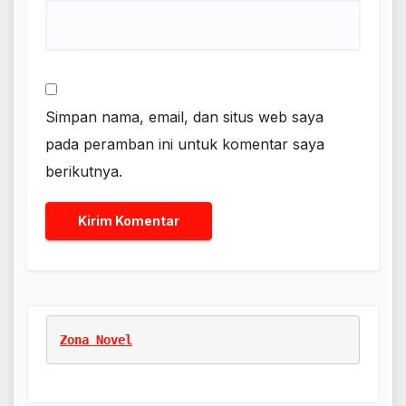
Simpan nama, email, dan situs web saya
pada peramban ini untuk komentar saya
berikutnya.
Zona Novel