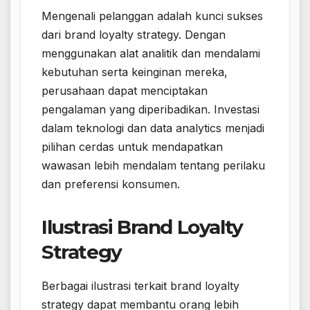
Mengenali pelanggan adalah kunci sukses
dari brand loyalty strategy. Dengan
menggunakan alat analitik dan mendalami
kebutuhan serta keinginan mereka,
perusahaan dapat menciptakan
pengalaman yang diperibadikan. Investasi
dalam teknologi dan data analytics menjadi
pilihan cerdas untuk mendapatkan
wawasan lebih mendalam tentang perilaku
dan preferensi konsumen.
Ilustrasi Brand Loyalty
Strategy
Berbagai ilustrasi terkait brand loyalty
strategy dapat membantu orang lebih