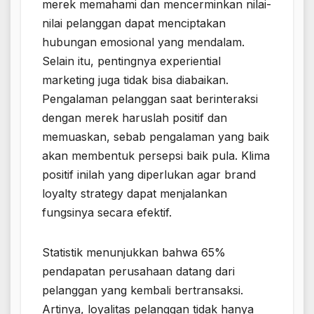
merek memahami dan mencerminkan nilai-
nilai pelanggan dapat menciptakan
hubungan emosional yang mendalam.
Selain itu, pentingnya experiential
marketing juga tidak bisa diabaikan.
Pengalaman pelanggan saat berinteraksi
dengan merek haruslah positif dan
memuaskan, sebab pengalaman yang baik
akan membentuk persepsi baik pula. Klima
positif inilah yang diperlukan agar brand
loyalty strategy dapat menjalankan
fungsinya secara efektif.
Statistik menunjukkan bahwa 65%
pendapatan perusahaan datang dari
pelanggan yang kembali bertransaksi.
Artinya, loyalitas pelanggan tidak hanya