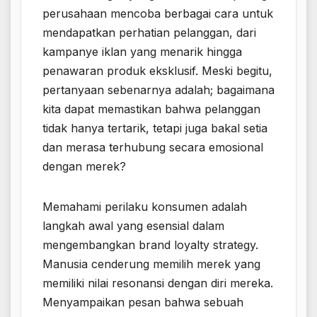
perusahaan mencoba berbagai cara untuk
mendapatkan perhatian pelanggan, dari
kampanye iklan yang menarik hingga
penawaran produk eksklusif. Meski begitu,
pertanyaan sebenarnya adalah; bagaimana
kita dapat memastikan bahwa pelanggan
tidak hanya tertarik, tetapi juga bakal setia
dan merasa terhubung secara emosional
dengan merek?
Memahami perilaku konsumen adalah
langkah awal yang esensial dalam
mengembangkan brand loyalty strategy.
Manusia cenderung memilih merek yang
memiliki nilai resonansi dengan diri mereka.
Menyampaikan pesan bahwa sebuah