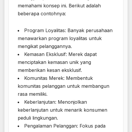
memahami konsep ini. Berikut adalah
beberapa contohnya:
Program Loyalitas: Banyak perusahaan
menawarkan program loyalitas untuk
mengikat pelanggannya.
Kemasan Eksklusif: Merek dapat
menciptakan kemasan unik yang
memberikan kesan eksklusif.
Komunitas Merek: Membentuk
komunitas pelanggan untuk membangun
rasa memiliki.
Keberlanjutan: Menonjolkan
keberlanjutan untuk menarik konsumen
peduli lingkungan.
Pengalaman Pelanggan: Fokus pada