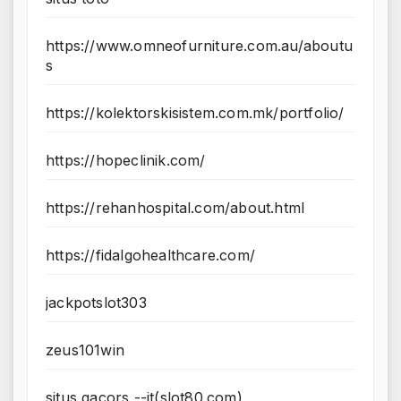
https://www.omneofurniture.com.au/aboutu
s
https://kolektorskisistem.com.mk/portfolio/
https://hopeclinik.com/
https://rehanhospital.com/about.html
https://fidalgohealthcare.com/
jackpotslot303
zeus101win
situs gacors --it(slot80.com)