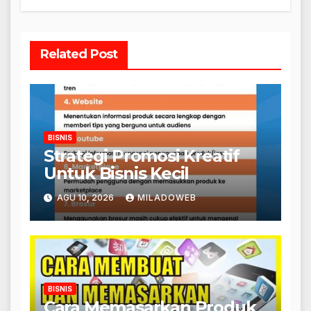
Related Post
BISNIS
Strategi Promosi Kreatif
Untuk Bisnis Kecil
AGU 10, 2026
MILADOWEB
BISNIS
Cara Memasarkan Produk