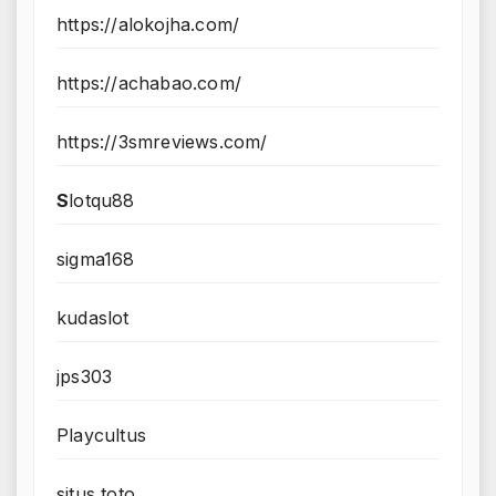
https://alokojha.com/
https://achabao.com/
https://3smreviews.com/
S
lotqu88
sigma168
kudaslot
jps303
Playcultus
situs toto