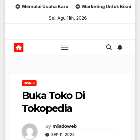
Skip
Memulai Usaha Baru
Marketing Untuk Bisnis Online
to
Sel. Agu 11th, 2026
content
BISNIS
Buka Toko Di
Tokopedia
By
miladoweb
SEP 11, 2025