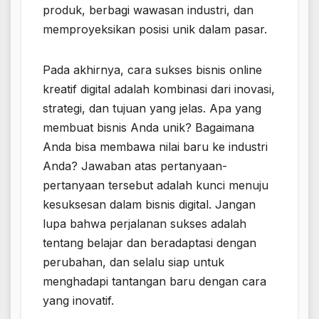
produk, berbagi wawasan industri, dan
memproyeksikan posisi unik dalam pasar.
Pada akhirnya, cara sukses bisnis online
kreatif digital adalah kombinasi dari inovasi,
strategi, dan tujuan yang jelas. Apa yang
membuat bisnis Anda unik? Bagaimana
Anda bisa membawa nilai baru ke industri
Anda? Jawaban atas pertanyaan-
pertanyaan tersebut adalah kunci menuju
kesuksesan dalam bisnis digital. Jangan
lupa bahwa perjalanan sukses adalah
tentang belajar dan beradaptasi dengan
perubahan, dan selalu siap untuk
menghadapi tantangan baru dengan cara
yang inovatif.