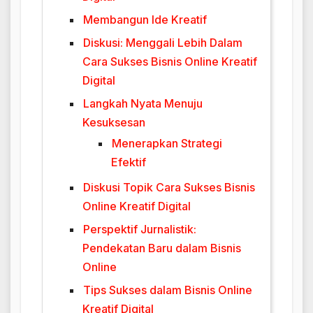
Membangun Ide Kreatif
Diskusi: Menggali Lebih Dalam
Cara Sukses Bisnis Online Kreatif
Digital
Langkah Nyata Menuju
Kesuksesan
Menerapkan Strategi
Efektif
Diskusi Topik Cara Sukses Bisnis
Online Kreatif Digital
Perspektif Jurnalistik:
Pendekatan Baru dalam Bisnis
Online
Tips Sukses dalam Bisnis Online
Kreatif Digital