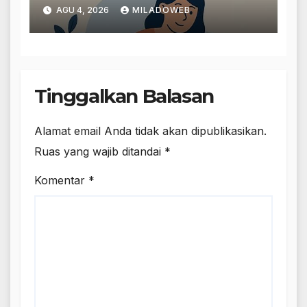
AGU 4, 2026
MILADOWEB
Tinggalkan Balasan
Alamat email Anda tidak akan dipublikasikan.
Ruas yang wajib ditandai
*
Komentar
*