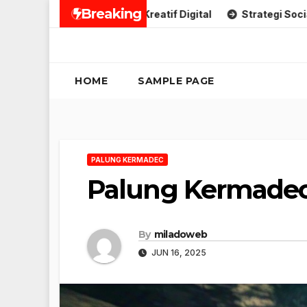
Skip
Breaking
ategi Penjualan Kreatif Digital
Strategi Social Media Krea
to
content
HOME
SAMPLE PAGE
PALUNG KERMADEC
Palung Kermadec 
By
miladoweb
JUN 16, 2025