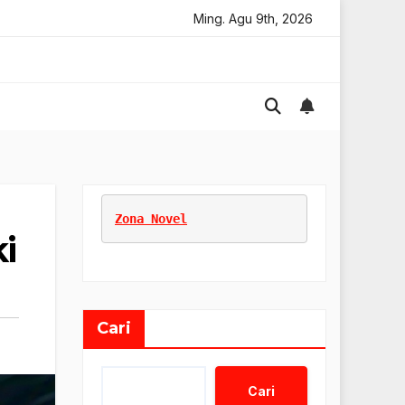
ine
Memulai Usaha Baru
Ming. Agu 9th, 2026
Marketing Untuk Bisnis Onl
Zona Novel
i
Cari
Cari