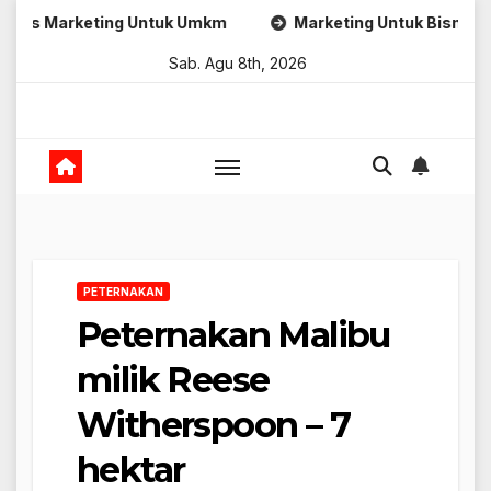
Skip
ting Untuk Umkm
Marketing Untuk Bisnis Online
S
to
Sab. Agu 8th, 2026
content
PETERNAKAN
Peternakan Malibu
milik Reese
Witherspoon – 7
hektar