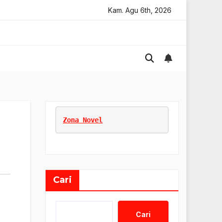
tif Digital Online
Tips Marketing Untuk Umkm
Kam. Agu 6th, 2026
Tip
Zona Novel
Cari
Cari