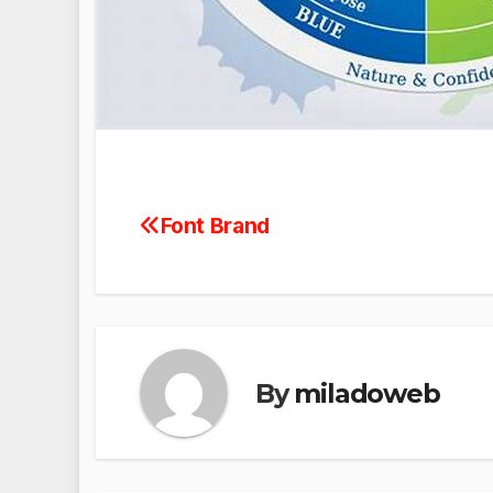
Font Brand
Navigasi
pos
By
miladoweb