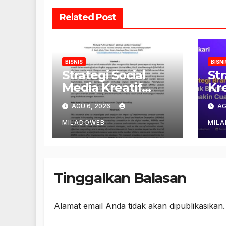
Related Post
BISNIS
BISNI
Strategi Social
St
Media Kreatif
Kre
Online
On
AGU 6, 2026
AG
MILADOWEB
MIL
Tinggalkan Balasan
Alamat email Anda tidak akan dipublikasikan.