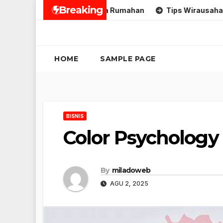
Skip
Breaking
Umkm
Tips Usaha Rumahan
Tips Wirausaha
to
content
HOME
SAMPLE PAGE
BISNIS
Color Psychology
By
miladoweb
AGU 2, 2025