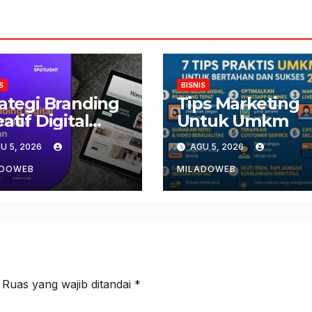
S
BISNIS
rategi Branding
Tips Marketing
atif Digital
Untuk Umkm
line
U 5, 2026
AGU 5, 2026
ADOWEB
MILADOWEB
Ruas yang wajib ditandai
*