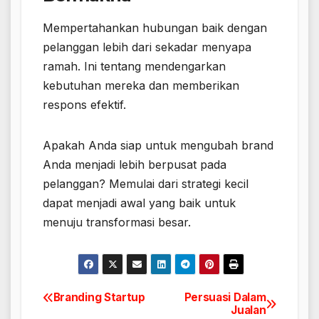
Mempertahankan hubungan baik dengan
pelanggan lebih dari sekadar menyapa
ramah. Ini tentang mendengarkan
kebutuhan mereka dan memberikan
respons efektif.
Apakah Anda siap untuk mengubah brand
Anda menjadi lebih berpusat pada
pelanggan? Memulai dari strategi kecil
dapat menjadi awal yang baik untuk
menuju transformasi besar.
Branding Startup
Persuasi Dalam
Navigasi
Jualan