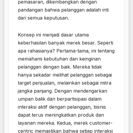
pemasaran, dikembangkan dengan
pandangan bahwa pelanggan adalah inti
dari semua keputusan.
Konsep ini menjadi dasar utama
keberhasilan banyak merek besar. Seperti
apa rahasianya? Pertama-tama, ini tentang
memahami kebutuhan dan keinginan
pelanggan dengan baik. Mereka tidak
hanya sekadar melihat pelanggan sebagai
target penjualan, melainkan sebagai mitra
jangka panjang. Dengan mendengarkan
umpan balik dan berpartisipasi dalam
interaksi aktif dengan pelanggan, bisnis
dapat terus meningkatkan produk dan
layanan mereka. Kedua, merek customer-
centric memastikan bahwa setiap interaksi