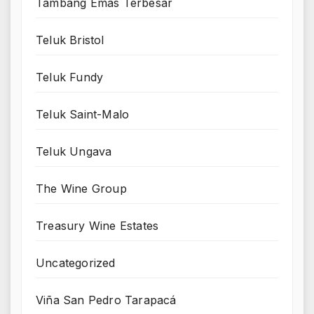
Tambang Emas Terbesar
Teluk Bristol
Teluk Fundy
Teluk Saint-Malo
Teluk Ungava
The Wine Group
Treasury Wine Estates
Uncategorized
Viña San Pedro Tarapacá