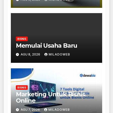
BISNIS
Memulai Usaha Baru
AGU 8, 2026
MILADOWEB
BISNIS
Marketing Untuk Bisnis
Online
AGU 7, 2026
MILADOWEB