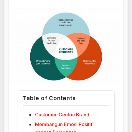
Table of Contents
Customer-Centric Brand
Membangun Emosi Positif