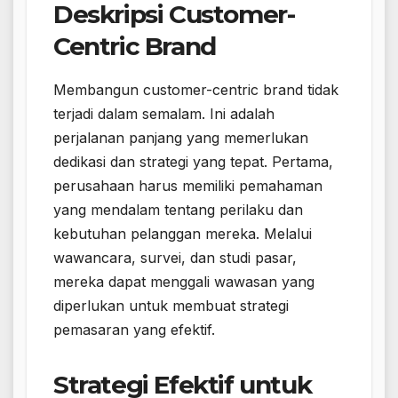
Deskripsi Customer-
Centric Brand
Membangun customer-centric brand tidak
terjadi dalam semalam. Ini adalah
perjalanan panjang yang memerlukan
dedikasi dan strategi yang tepat. Pertama,
perusahaan harus memiliki pemahaman
yang mendalam tentang perilaku dan
kebutuhan pelanggan mereka. Melalui
wawancara, survei, dan studi pasar,
mereka dapat menggali wawasan yang
diperlukan untuk membuat strategi
pemasaran yang efektif.
Strategi Efektif untuk