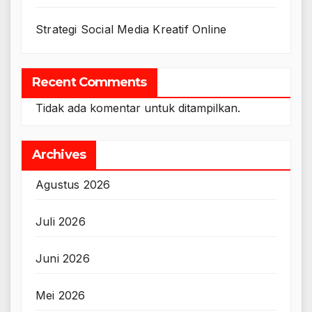
Strategi Social Media Kreatif Online
Recent Comments
Tidak ada komentar untuk ditampilkan.
Archives
Agustus 2026
Juli 2026
Juni 2026
Mei 2026