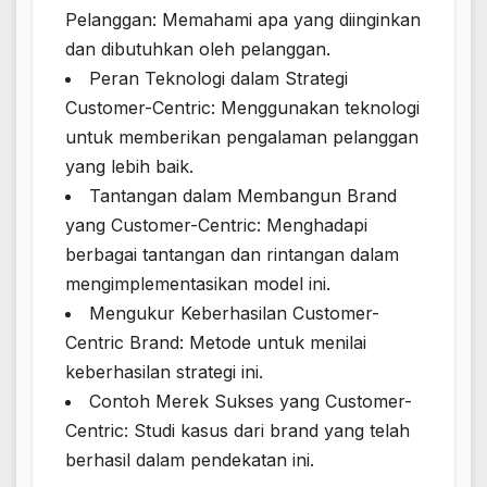
Pelanggan: Memahami apa yang diinginkan
dan dibutuhkan oleh pelanggan.
Peran Teknologi dalam Strategi
Customer-Centric: Menggunakan teknologi
untuk memberikan pengalaman pelanggan
yang lebih baik.
Tantangan dalam Membangun Brand
yang Customer-Centric: Menghadapi
berbagai tantangan dan rintangan dalam
mengimplementasikan model ini.
Mengukur Keberhasilan Customer-
Centric Brand: Metode untuk menilai
keberhasilan strategi ini.
Contoh Merek Sukses yang Customer-
Centric: Studi kasus dari brand yang telah
berhasil dalam pendekatan ini.