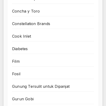
Concha y Toro
Constellation Brands
Cook Inlet
Diabetes
Film
Fosil
Gunung Tersulit untuk Dipanjat
Gurun Gobi