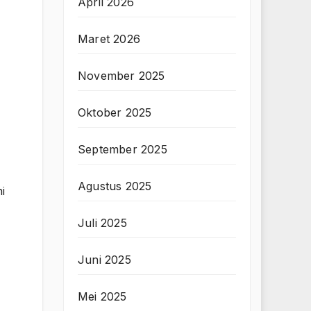
April 2026
Maret 2026
November 2025
Oktober 2025
September 2025
Agustus 2025
i
Juli 2025
Juni 2025
Mei 2025