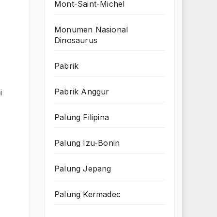
Mont-Saint-Michel
Monumen Nasional
Dinosaurus
Pabrik
Pabrik Anggur
i
Palung Filipina
Palung Izu-Bonin
Palung Jepang
Palung Kermadec