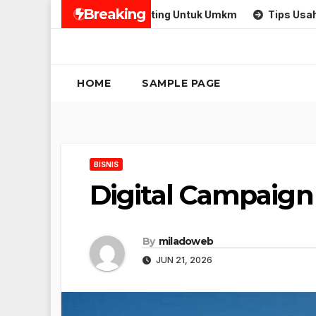
Skip
Breaking
line
Tips Marketing Untuk Umkm
Tips Usaha Ruma
to
content
HOME
SAMPLE PAGE
BISNIS
Digital Campaign
By
miladoweb
JUN 21, 2026