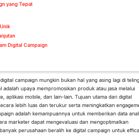
ign yang Tepat
 Unik
njutan
am Digital Campaign
h digital campaign mungkin bukan hal yang asing lagi di telin
ital adalah upaya mempromosikan produk atau jasa melalui
e, aplikasi mobile, dan lain-lain. Tujuan utama dari digital
secara lebih luas dan terukur serta meningkatkan engagem
mpaign adalah kemampuannya untuk memberikan data anali
para marketer dapat mengevaluasi dan mengoptimalkan
, banyak perusahaan beralih ke digital campaign untuk effic