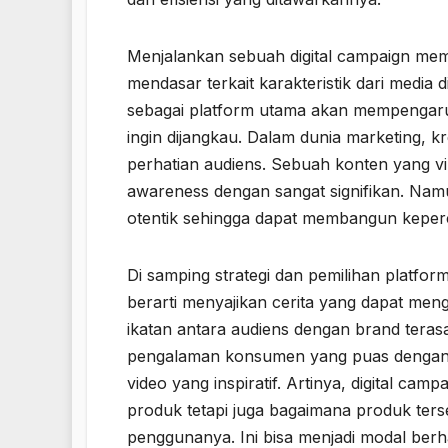
Menjalankan sebuah digital campaign 
mendasar terkait karakteristik dari media d
sebagai platform utama akan mempengaruh
ingin dijangkau. Dalam dunia marketing, k
perhatian audiens. Sebuah konten yang vir
awareness dengan sangat signifikan. Namu
otentik sehingga dapat membangun keperca
Di samping strategi dan pemilihan platform
berarti menyajikan cerita yang dapat men
ikatan antara audiens dengan brand terasa
pengalaman konsumen yang puas dengan 
video yang inspiratif. Artinya, digital ca
produk tetapi juga bagaimana produk ters
penggunanya. Ini bisa menjadi modal berh