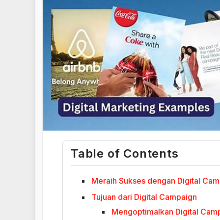
Table of Contents
Meraih Sukses dengan Digital Cam
Tujuan dari Digital Campaign
Mengoptimalkan Digital Cam