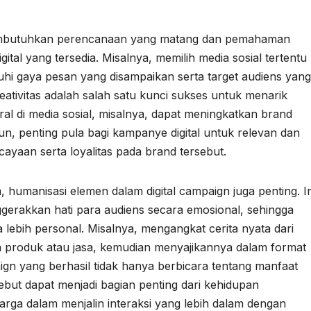
membutuhkan perencanaan yang matang dan pemahaman
igital yang tersedia. Misalnya, memilih media sosial tertentu
i gaya pesan yang disampaikan serta target audiens yang
reativitas adalah salah satu kunci sukses untuk menarik
al di media sosial, misalnya, dapat meningkatkan brand
n, penting pula bagi kampanye digital untuk relevan dan
yaan serta loyalitas pada brand tersebut.
, humanisasi elemen dalam digital campaign juga penting. In
ggerakkan hati para audiens secara emosional, sehingga
 lebih personal. Misalnya, mengangkat cerita nyata dari
produk atau jasa, kemudian menyajikannya dalam format
mpaign yang berhasil tidak hanya berbicara tentang manfaat
ebut dapat menjadi bagian penting dari kehidupan
arga dalam menjalin interaksi yang lebih dalam dengan