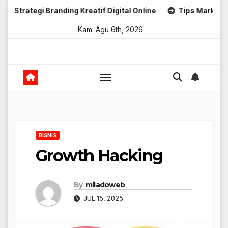
Skip
i Branding Kreatif Digital Online
Tips Marketing Untuk U
to
Kam. Agu 6th, 2026
content
BISNIS
Growth Hacking
By
miladoweb
JUL 15, 2025