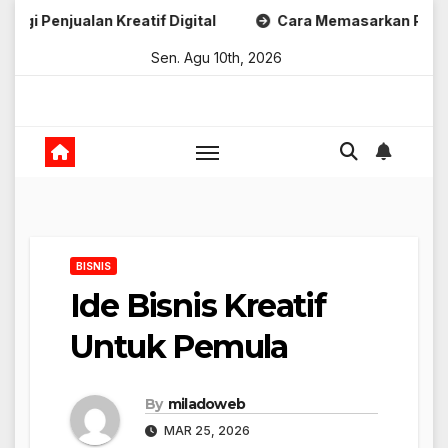
Skip
alan Kreatif Digital
Cara Memasarkan Produk Digital K
to
Sen. Agu 10th, 2026
content
BISNIS
Ide Bisnis Kreatif
Untuk Pemula
By
miladoweb
MAR 25, 2026