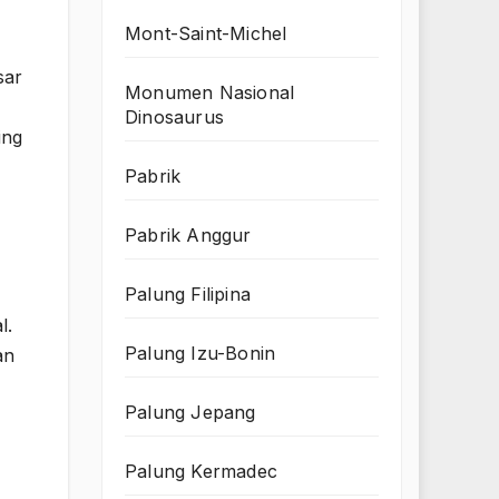
Mont-Saint-Michel
sar
Monumen Nasional
Dinosaurus
ing
Pabrik
Pabrik Anggur
Palung Filipina
l.
Palung Izu-Bonin
an
Palung Jepang
Palung Kermadec