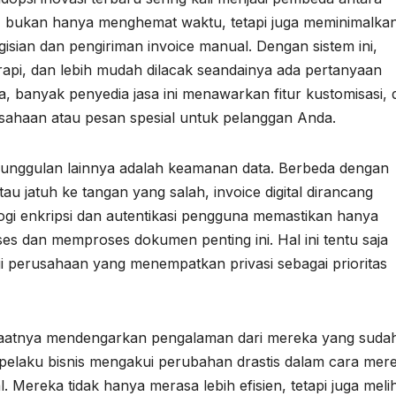
nya, bukan hanya menghemat waktu, tetapi juga meminimalka
ngisian dan pengiriman invoice manual. Dengan sistem ini,
api, dan lebih mudah dilacak seandainya ada pertanyaan
, banyak penyedia jasa ini menawarkan fitur kustomisasi, d
haan atau pesan spesial untuk pelanggan Anda.
eunggulan lainnya adalah keamanan data. Berbeda dengan
au jatuh ke tangan yang salah, invoice digital dirancang
gi enkripsi dan autentikasi pengguna memastikan hanya
s dan memproses dokumen penting ini. Hal ini tentu saja
agi perusahaan yang menempatkan privasi sebagai prioritas
 saatnya mendengarkan pengalaman dari mereka yang suda
 pelaku bisnis mengakui perubahan drastis dalam cara mer
al. Mereka tidak hanya merasa lebih efisien, tetapi juga meli