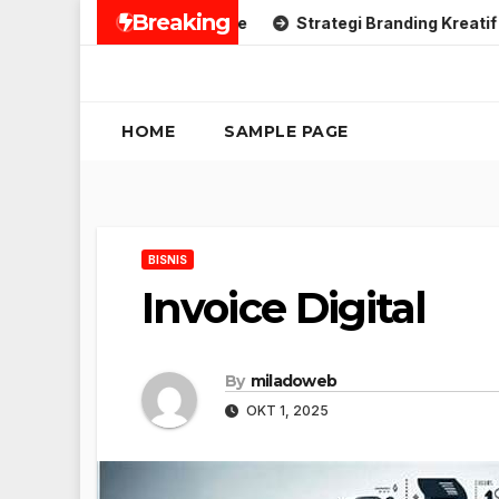
Skip
Breaking
l Media Kreatif Online
Strategi Branding Kreatif Digital O
to
content
HOME
SAMPLE PAGE
BISNIS
Invoice Digital
By
miladoweb
OKT 1, 2025