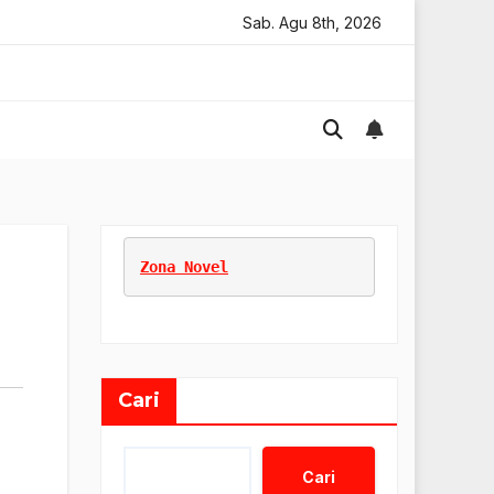
 Online
Strategi Penjualan Kreatif Digital
Sab. Agu 8th, 2026
Strategi S
Zona Novel
Cari
Cari