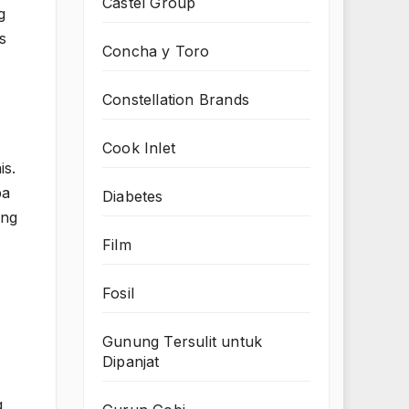
Castel Group
g
s
Concha y Toro
Constellation Brands
Cook Inlet
is.
pa
Diabetes
ang
Film
Fosil
Gunung Tersulit untuk
Dipanjat
g