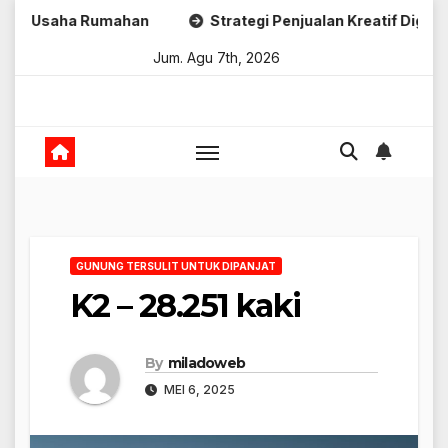
Skip
a Rumahan
Strategi Penjualan Kreatif Digital
Strat
to
Jum. Agu 7th, 2026
content
GUNUNG TERSULIT UNTUK DIPANJAT
K2 – 28.251 kaki
By
miladoweb
MEI 6, 2025