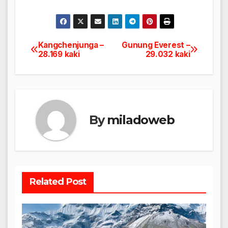
Kangchenjunga –
Gunung Everest –
Navigasi
28.169 kaki
29.032 kaki
pos
By
miladoweb
Related Post