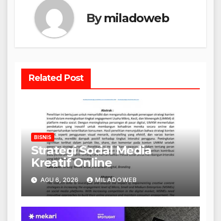
By
miladoweb
Related Post
BISNIS
Strategi Social Media
Kreatif Online
AGU 6, 2026
MILADOWEB