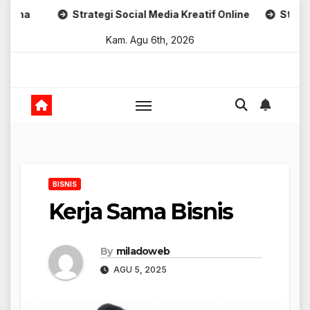
Skip
Strategi Social Media Kreatif Online
Strategi Branding
to
Kam. Agu 6th, 2026
content
BISNIS
Kerja Sama Bisnis
By
miladoweb
AGU 5, 2025