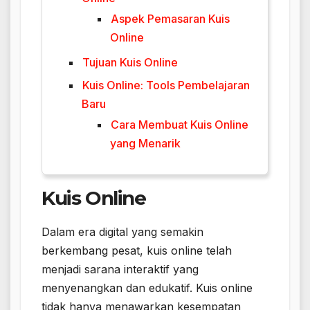
Aspek Pemasaran Kuis
Online
Tujuan Kuis Online
Kuis Online: Tools Pembelajaran
Baru
Cara Membuat Kuis Online
yang Menarik
Kuis Online
Dalam era digital yang semakin
berkembang pesat, kuis online telah
menjadi sarana interaktif yang
menyenangkan dan edukatif. Kuis online
tidak hanya menawarkan kesempatan