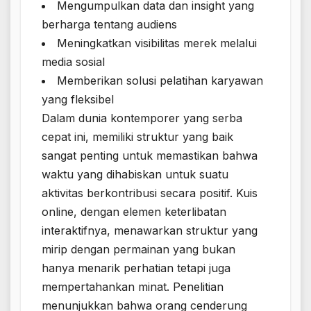
Mengumpulkan data dan insight yang
berharga tentang audiens
Meningkatkan visibilitas merek melalui
media sosial
Memberikan solusi pelatihan karyawan
yang fleksibel
Dalam dunia kontemporer yang serba
cepat ini, memiliki struktur yang baik
sangat penting untuk memastikan bahwa
waktu yang dihabiskan untuk suatu
aktivitas berkontribusi secara positif. Kuis
online, dengan elemen keterlibatan
interaktifnya, menawarkan struktur yang
mirip dengan permainan yang bukan
hanya menarik perhatian tetapi juga
mempertahankan minat. Penelitian
menunjukkan bahwa orang cenderung