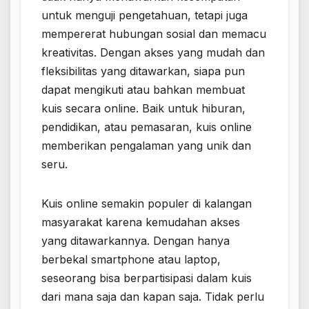
untuk menguji pengetahuan, tetapi juga
mempererat hubungan sosial dan memacu
kreativitas. Dengan akses yang mudah dan
fleksibilitas yang ditawarkan, siapa pun
dapat mengikuti atau bahkan membuat
kuis secara online. Baik untuk hiburan,
pendidikan, atau pemasaran, kuis online
memberikan pengalaman yang unik dan
seru.
Kuis online semakin populer di kalangan
masyarakat karena kemudahan akses
yang ditawarkannya. Dengan hanya
berbekal smartphone atau laptop,
seseorang bisa berpartisipasi dalam kuis
dari mana saja dan kapan saja. Tidak perlu