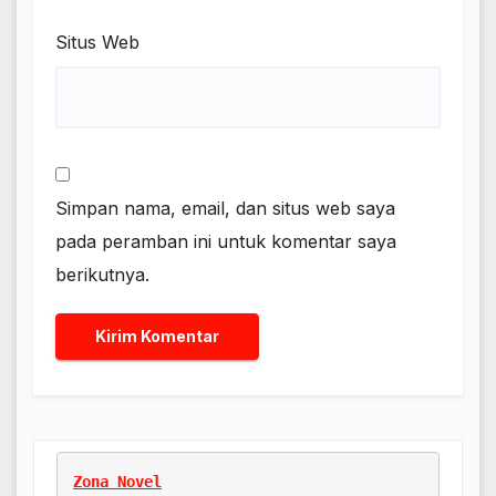
Situs Web
Simpan nama, email, dan situs web saya
pada peramban ini untuk komentar saya
berikutnya.
Zona Novel