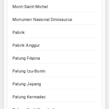
Mont-Saint-Michel
Monumen Nasional Dinosaurus
Pabrik
Pabrik Anggur
Palung Filipina
Palung Izu-Bonin
Palung Jepang
Palung Kermadec