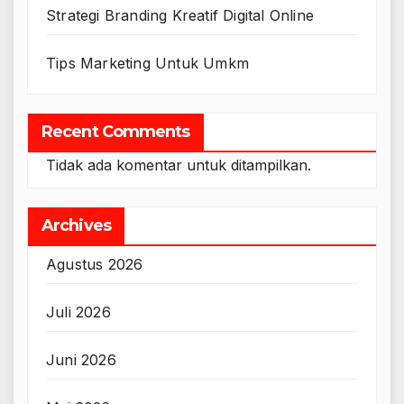
Strategi Branding Kreatif Digital Online
Tips Marketing Untuk Umkm
Recent Comments
Tidak ada komentar untuk ditampilkan.
Archives
Agustus 2026
Juli 2026
Juni 2026