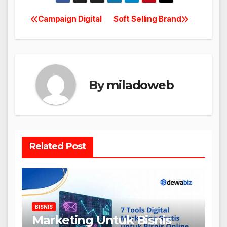
Campaign Digital
Soft Selling Brand
Navigasi
pos
By
miladoweb
Related Post
BISNIS
Marketing Untuk Bisnis