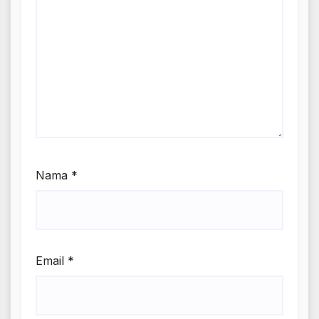
Nama
*
Email
*