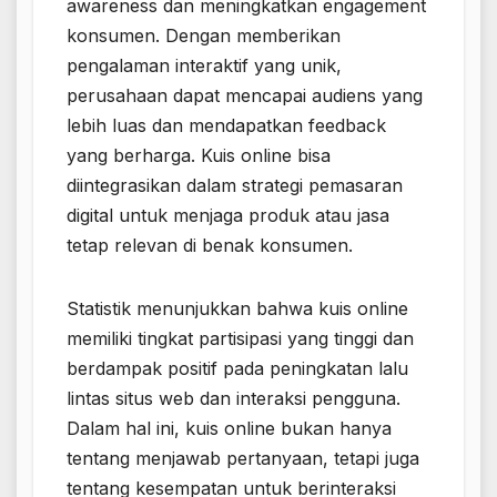
awareness dan meningkatkan engagement
konsumen. Dengan memberikan
pengalaman interaktif yang unik,
perusahaan dapat mencapai audiens yang
lebih luas dan mendapatkan feedback
yang berharga. Kuis online bisa
diintegrasikan dalam strategi pemasaran
digital untuk menjaga produk atau jasa
tetap relevan di benak konsumen.
Statistik menunjukkan bahwa kuis online
memiliki tingkat partisipasi yang tinggi dan
berdampak positif pada peningkatan lalu
lintas situs web dan interaksi pengguna.
Dalam hal ini, kuis online bukan hanya
tentang menjawab pertanyaan, tetapi juga
tentang kesempatan untuk berinteraksi