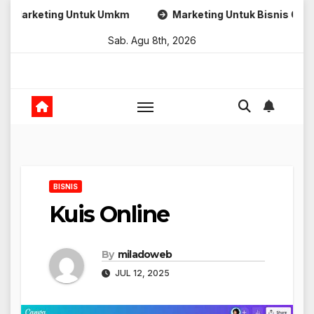
Skip
eting Untuk Umkm
Marketing Untuk Bisnis Online
to
Sab. Agu 8th, 2026
content
BISNIS
Kuis Online
By
miladoweb
JUL 12, 2025