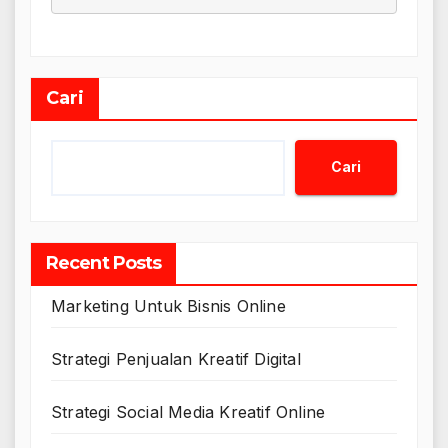
Cari
Cari
Recent Posts
Marketing Untuk Bisnis Online
Strategi Penjualan Kreatif Digital
Strategi Social Media Kreatif Online