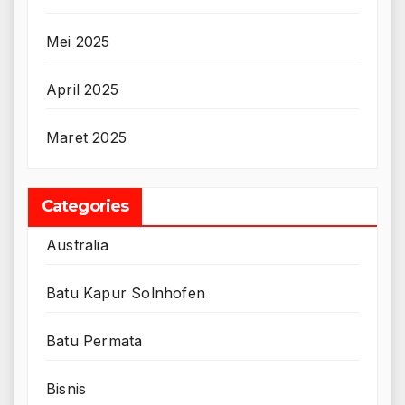
Mei 2025
April 2025
Maret 2025
Categories
Australia
Batu Kapur Solnhofen
Batu Permata
Bisnis