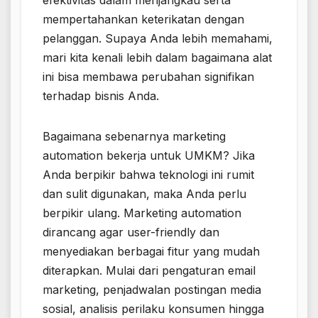
mempertahankan keterikatan dengan
pelanggan. Supaya Anda lebih memahami,
mari kita kenali lebih dalam bagaimana alat
ini bisa membawa perubahan signifikan
terhadap bisnis Anda.
Bagaimana sebenarnya marketing
automation bekerja untuk UMKM? Jika
Anda berpikir bahwa teknologi ini rumit
dan sulit digunakan, maka Anda perlu
berpikir ulang. Marketing automation
dirancang agar user-friendly dan
menyediakan berbagai fitur yang mudah
diterapkan. Mulai dari pengaturan email
marketing, penjadwalan postingan media
sosial, analisis perilaku konsumen hingga