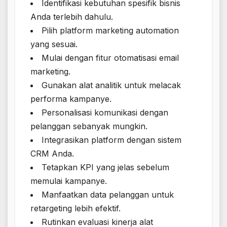
Identifikasi kebutuhan spesifik bisnis
Anda terlebih dahulu.
Pilih platform marketing automation
yang sesuai.
Mulai dengan fitur otomatisasi email
marketing.
Gunakan alat analitik untuk melacak
performa kampanye.
Personalisasi komunikasi dengan
pelanggan sebanyak mungkin.
Integrasikan platform dengan sistem
CRM Anda.
Tetapkan KPI yang jelas sebelum
memulai kampanye.
Manfaatkan data pelanggan untuk
retargeting lebih efektif.
Rutinkan evaluasi kinerja alat