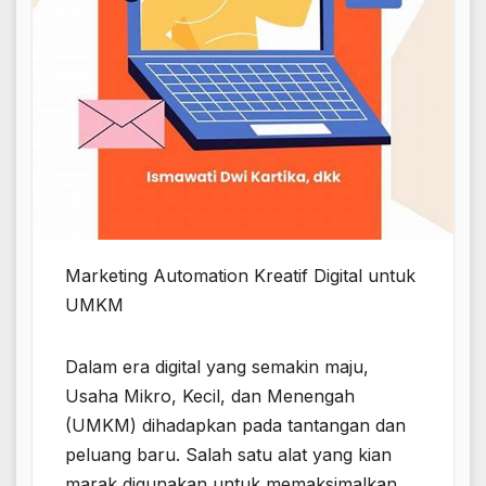
Marketing Automation Kreatif Digital untuk
UMKM
Dalam era digital yang semakin maju,
Usaha Mikro, Kecil, dan Menengah
(UMKM) dihadapkan pada tantangan dan
peluang baru. Salah satu alat yang kian
marak digunakan untuk memaksimalkan