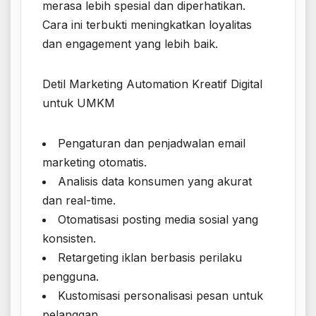
merasa lebih spesial dan diperhatikan.
Cara ini terbukti meningkatkan loyalitas
dan engagement yang lebih baik.
Detil Marketing Automation Kreatif Digital
untuk UMKM
Pengaturan dan penjadwalan email
marketing otomatis.
Analisis data konsumen yang akurat
dan real-time.
Otomatisasi posting media sosial yang
konsisten.
Retargeting iklan berbasis perilaku
pengguna.
Kustomisasi personalisasi pesan untuk
pelanggan.