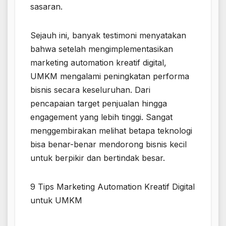
sasaran.
Sejauh ini, banyak testimoni menyatakan
bahwa setelah mengimplementasikan
marketing automation kreatif digital,
UMKM mengalami peningkatan performa
bisnis secara keseluruhan. Dari
pencapaian target penjualan hingga
engagement yang lebih tinggi. Sangat
menggembirakan melihat betapa teknologi
bisa benar-benar mendorong bisnis kecil
untuk berpikir dan bertindak besar.
9 Tips Marketing Automation Kreatif Digital
untuk UMKM