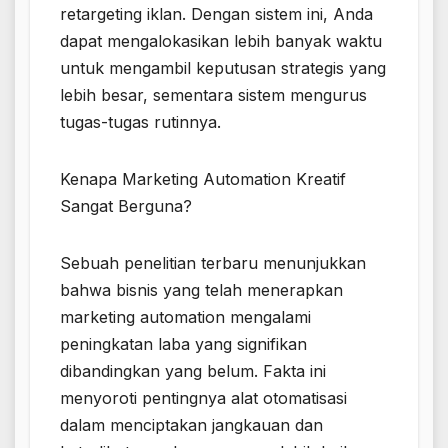
retargeting iklan. Dengan sistem ini, Anda
dapat mengalokasikan lebih banyak waktu
untuk mengambil keputusan strategis yang
lebih besar, sementara sistem mengurus
tugas-tugas rutinnya.
Kenapa Marketing Automation Kreatif
Sangat Berguna?
Sebuah penelitian terbaru menunjukkan
bahwa bisnis yang telah menerapkan
marketing automation mengalami
peningkatan laba yang signifikan
dibandingkan yang belum. Fakta ini
menyoroti pentingnya alat otomatisasi
dalam menciptakan jangkauan dan