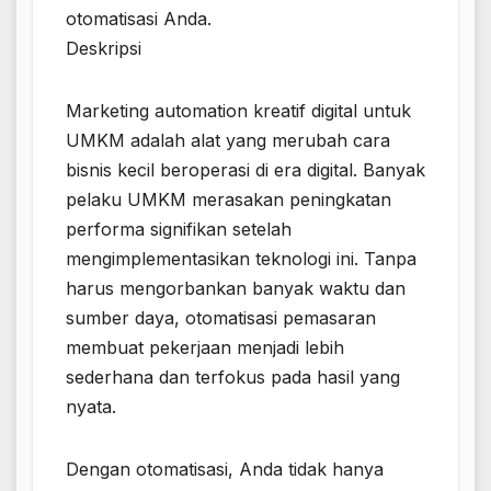
otomatisasi Anda.
Deskripsi
Marketing automation kreatif digital untuk
UMKM adalah alat yang merubah cara
bisnis kecil beroperasi di era digital. Banyak
pelaku UMKM merasakan peningkatan
performa signifikan setelah
mengimplementasikan teknologi ini. Tanpa
harus mengorbankan banyak waktu dan
sumber daya, otomatisasi pemasaran
membuat pekerjaan menjadi lebih
sederhana dan terfokus pada hasil yang
nyata.
Dengan otomatisasi, Anda tidak hanya