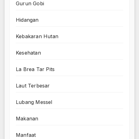
Gurun Gobi
Hidangan
Kebakaran Hutan
Kesehatan
La Brea Tar Pits
Laut Terbesar
Lubang Messel
Makanan
Manfaat