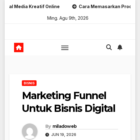
Skip
a Kreatif Online
Cara Memasarkan Produk Digital Kreat
to
Ming. Agu 9th, 2026
content
BISNIS
Marketing Funnel
Untuk Bisnis Digital
By
miladoweb
JUN 19, 2026