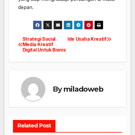
depan.
Strategi Social
Ide Usaha Kreatif
Navigasi
Media Kreatif
Digital Untuk Bisnis
pos
By
miladoweb
Related Post