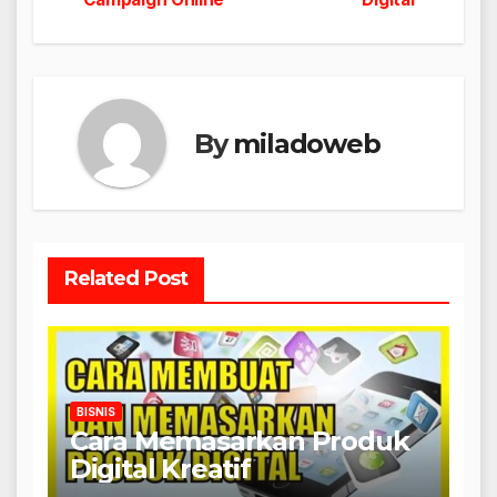
pos
By
miladoweb
Related Post
BISNIS
Cara Memasarkan Produk
Digital Kreatif