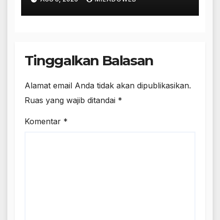
Tinggalkan Balasan
Alamat email Anda tidak akan dipublikasikan.
Ruas yang wajib ditandai
*
Komentar
*