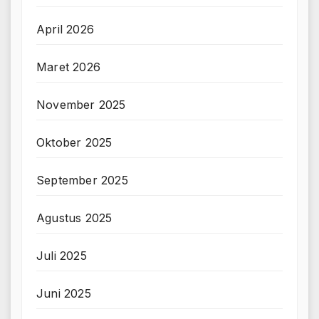
April 2026
Maret 2026
November 2025
Oktober 2025
September 2025
Agustus 2025
Juli 2025
Juni 2025