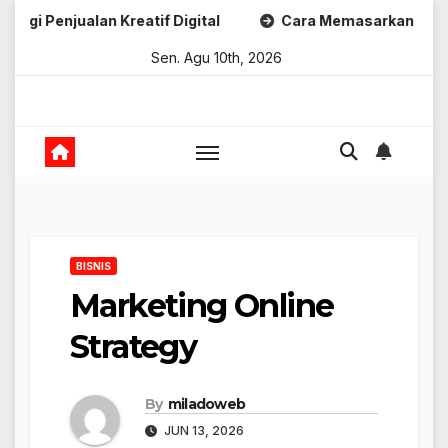
Skip
alan Kreatif Digital
Cara Memasarkan Produk Digital Kr
to
Sen. Agu 10th, 2026
content
BISNIS
Marketing Online
Strategy
By
miladoweb
JUN 13, 2026