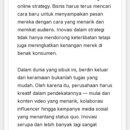
online strategy. Bisnis harus terus mencari
cara baru untuk menyampaikan pesan
mereka dengan cara yang menarik dan
memikat audiens. Inovasi dalam strategi
tidak hanya mendorong keterlibatan tetapi
juga meningkatkan kenangan merek di
benak konsumen.
Dalam dunia yang sibuk ini, berdiri keluar
dari keramaian bukanlah tugas yang
mudah. Oleh karena itu, perusahaan harus
kreatif dalam pendekatannya — mulai dari
konten video yang menarik, kolaborasi
influencer hingga kampanye media sosial
yang menantang status quo. Inovasi
serupa dan lebih banyak lagi sangat