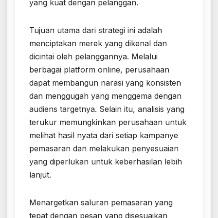
yang kuat dengan pelanggan.
Tujuan utama dari strategi ini adalah
menciptakan merek yang dikenal dan
dicintai oleh pelanggannya. Melalui
berbagai platform online, perusahaan
dapat membangun narasi yang konsisten
dan menggugah yang menggema dengan
audiens targetnya. Selain itu, analisis yang
terukur memungkinkan perusahaan untuk
melihat hasil nyata dari setiap kampanye
pemasaran dan melakukan penyesuaian
yang diperlukan untuk keberhasilan lebih
lanjut.
Menargetkan saluran pemasaran yang
tepat dengan pesan yang disesuaikan