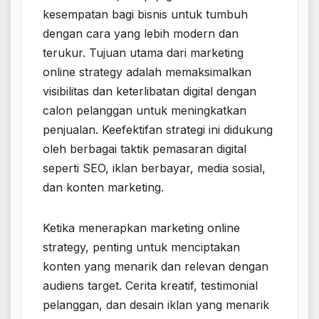
kesempatan bagi bisnis untuk tumbuh
dengan cara yang lebih modern dan
terukur. Tujuan utama dari marketing
online strategy adalah memaksimalkan
visibilitas dan keterlibatan digital dengan
calon pelanggan untuk meningkatkan
penjualan. Keefektifan strategi ini didukung
oleh berbagai taktik pemasaran digital
seperti SEO, iklan berbayar, media sosial,
dan konten marketing.
Ketika menerapkan marketing online
strategy, penting untuk menciptakan
konten yang menarik dan relevan dengan
audiens target. Cerita kreatif, testimonial
pelanggan, dan desain iklan yang menarik