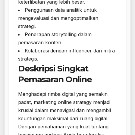
keterlibatan yang lebih besar.
Penggunaan data analitik untuk
mengevaluasi dan mengoptimalkan
strategi.
Penerapan storytelling dalam
pemasaran konten.
Kolaborasi dengan influencer dan mitra
strategis.
Deskripsi Singkat
Pemasaran Online
Menghadapi rimba digital yang semakin
padat, marketing online strategy menjadi
krusial dalam menavigasi dan mengambil
keuntungan maksimal dari ruang digital.
Dengan pemahaman yang kuat tentang
bagaimana audiens Anda berinteraksi