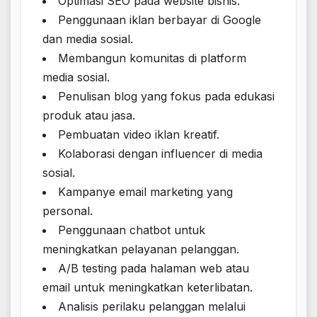
Optimasi SEO pada website bisnis.
Penggunaan iklan berbayar di Google
dan media sosial.
Membangun komunitas di platform
media sosial.
Penulisan blog yang fokus pada edukasi
produk atau jasa.
Pembuatan video iklan kreatif.
Kolaborasi dengan influencer di media
sosial.
Kampanye email marketing yang
personal.
Penggunaan chatbot untuk
meningkatkan pelayanan pelanggan.
A/B testing pada halaman web atau
email untuk meningkatkan keterlibatan.
Analisis perilaku pelanggan melalui