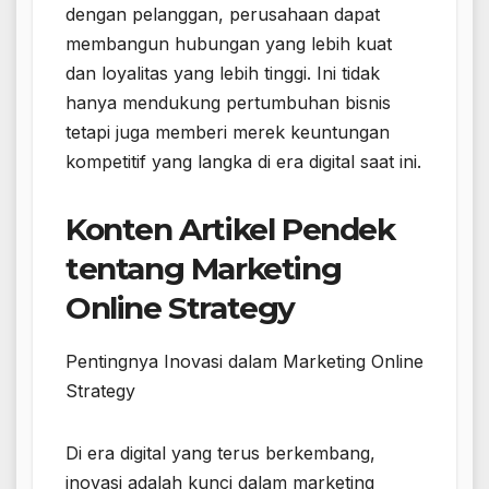
dengan pelanggan, perusahaan dapat
membangun hubungan yang lebih kuat
dan loyalitas yang lebih tinggi. Ini tidak
hanya mendukung pertumbuhan bisnis
tetapi juga memberi merek keuntungan
kompetitif yang langka di era digital saat ini.
Konten Artikel Pendek
tentang Marketing
Online Strategy
Pentingnya Inovasi dalam Marketing Online
Strategy
Di era digital yang terus berkembang,
inovasi adalah kunci dalam marketing