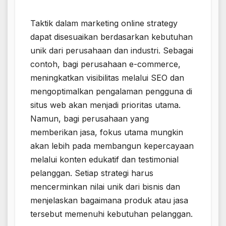
Taktik dalam marketing online strategy
dapat disesuaikan berdasarkan kebutuhan
unik dari perusahaan dan industri. Sebagai
contoh, bagi perusahaan e-commerce,
meningkatkan visibilitas melalui SEO dan
mengoptimalkan pengalaman pengguna di
situs web akan menjadi prioritas utama.
Namun, bagi perusahaan yang
memberikan jasa, fokus utama mungkin
akan lebih pada membangun kepercayaan
melalui konten edukatif dan testimonial
pelanggan. Setiap strategi harus
mencerminkan nilai unik dari bisnis dan
menjelaskan bagaimana produk atau jasa
tersebut memenuhi kebutuhan pelanggan.