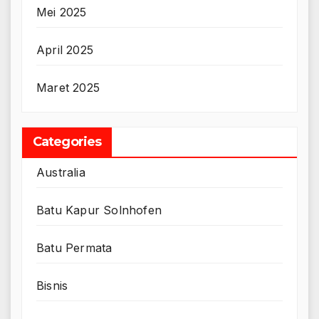
Mei 2025
April 2025
Maret 2025
Categories
Australia
Batu Kapur Solnhofen
Batu Permata
Bisnis