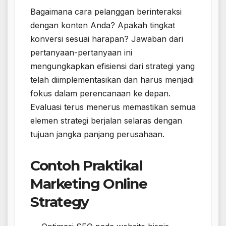
Bagaimana cara pelanggan berinteraksi
dengan konten Anda? Apakah tingkat
konversi sesuai harapan? Jawaban dari
pertanyaan-pertanyaan ini
mengungkapkan efisiensi dari strategi yang
telah diimplementasikan dan harus menjadi
fokus dalam perencanaan ke depan.
Evaluasi terus menerus memastikan semua
elemen strategi berjalan selaras dengan
tujuan jangka panjang perusahaan.
Contoh Praktikal
Marketing Online
Strategy