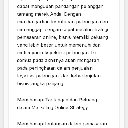
dapat mengubah pandangan pelanggan
tentang merek Anda. Dengan
mendengarkan kebutuhan pelanggan dan
menanggapi dengan cepat melalui strategi
pemasaran online, bisnis memiliki peluang
yang lebih besar untuk memenuhi dan
melampaui ekspektasi pelanggan. Ini
semua pada akhirnya akan mengarah
pada peningkatan dalam penjualan,
loyalitas pelanggan, dan keberlanjutan
bisnis jangka panjang.
Menghadapi Tantangan dan Peluang
dalam Marketing Online Strategy
Menghadapi tantangan dalam pemasaran