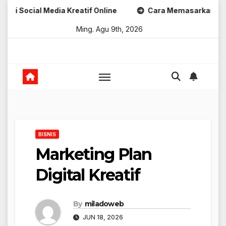
Skip
l Media Kreatif Online
Cara Memasarkan Produk Digital 
to
Ming. Agu 9th, 2026
content
BISNIS
Marketing Plan
Digital Kreatif
By
miladoweb
JUN 18, 2026