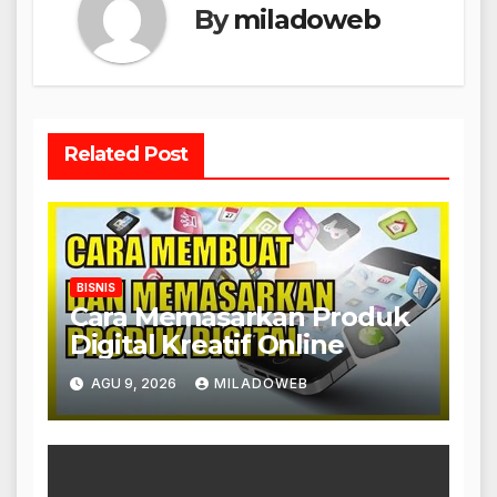
By
miladoweb
Related Post
BISNIS
Cara Memasarkan Produk
Digital Kreatif Online
AGU 9, 2026
MILADOWEB