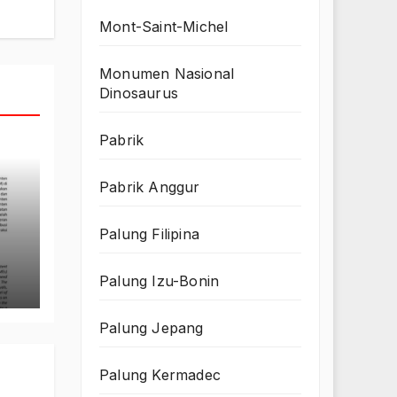
Mont-Saint-Michel
Monumen Nasional
Dinosaurus
Pabrik
Pabrik Anggur
Palung Filipina
Palung Izu-Bonin
Palung Jepang
Palung Kermadec