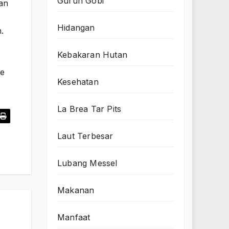
Gurun Gobi
kan
Hidangan
.
Kebakaran Hutan
ne
Kesehatan
La Brea Tar Pits
Laut Terbesar
Lubang Messel
Makanan
Manfaat