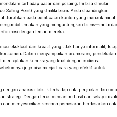
s mendalam terhadap pasar dan pesaing. Ini bisa dimulai
Selling Point) yang dimiliki bisnis Anda dibandingkan
apat diarahkan pada pembuatan konten yang menarik minat
mengambil tindakan yang menguntungkan bisnis—mulai dar
 informasi dengan teman mereka.
si eksklusif dan kreatif yang tidak hanya informatif, tetap
konsumen. Dalam menyampaikan promosi ini, pendekatan
pat menciptakan koneksi yang kuat dengan audiens.
ebelumnya juga bisa menjadi cara yang efektif untuk
 dengan analisis statistik terhadap data penjualan dan um
 strategi. Dengan terus memantau hasil dari setiap inisiati
n dan menyesuaikan rencana pemasaran berdasarkan dat