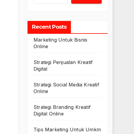
Recent Posts
Marketing Untuk Bisnis
Online
Strategi Penjualan Kreatif
Digital
Strategi Social Media Kreatif
Online
Strategi Branding Kreatif
Digital Online
Tips Marketing Untuk Umkm