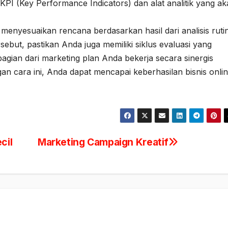
PI (Key Performance Indicators) dan alat analitik yang a
enyesuaikan rencana berdasarkan hasil dari analisis rutin
ebut, pastikan Anda juga memiliki siklus evaluasi yang
gian dari marketing plan Anda bekerja secara sinergis
an cara ini, Anda dapat mencapai keberhasilan bisnis onli
cil
Marketing Campaign Kreatif