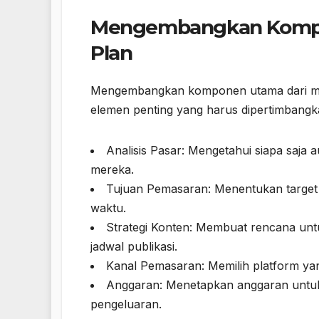
Mengembangkan Kompo
Plan
Mengembangkan komponen utama dari mark
elemen penting yang harus dipertimbangka
Analisis Pasar: Mengetahui siapa saja 
mereka.
Tujuan Pemasaran: Menentukan target ya
waktu.
Strategi Konten: Membuat rencana untuk
jadwal publikasi.
Kanal Pemasaran: Memilih platform yang
Anggaran: Menetapkan anggaran untuk 
pengeluaran.