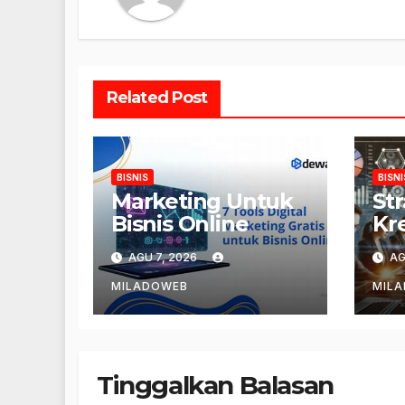
Related Post
BISNIS
BISNI
Marketing Untuk
St
Bisnis Online
Kre
AGU 7, 2026
AG
MILADOWEB
MIL
Tinggalkan Balasan