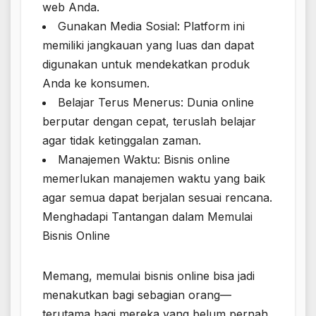
web Anda.
Gunakan Media Sosial: Platform ini
memiliki jangkauan yang luas dan dapat
digunakan untuk mendekatkan produk
Anda ke konsumen.
Belajar Terus Menerus: Dunia online
berputar dengan cepat, teruslah belajar
agar tidak ketinggalan zaman.
Manajemen Waktu: Bisnis online
memerlukan manajemen waktu yang baik
agar semua dapat berjalan sesuai rencana.
Menghadapi Tantangan dalam Memulai
Bisnis Online
Memang, memulai bisnis online bisa jadi
menakutkan bagi sebagian orang—
terutama bagi mereka yang belum pernah