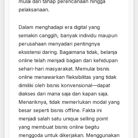
mulai dari tahap perencanaan hingga
pelaksanaan.
Dalam menghadapi era digital yang
semakin canggih, banyak individu maupun
perusahaan menyadari pentingnya
eksistensi daring. Bagaimana tidak, belanja
online telah menjadi bagian dari kehidupan
sehari-hari masyarakat. Memulai bisnis
online menawarkan fleksibilitas yang tidak
dimiliki oleh bisnis konvensional—dapat
diakses dari mana saja dan kapan saja.
Menariknya, tidak memerlukan modal yang
besar seperti bisnis offline. Fakta ini
menjadi salah satu unique selling point
yang membuat bisnis online begitu
menggoda untuk dikerjakan. Menggunakan