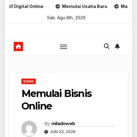
Skip
al Online
Memulai Usaha Baru
Marketing Untuk Bi
to
Sab. Agu 8th, 2026
content
BISNIS
Memulai Bisnis
Online
By
miladoweb
JUN 23, 2026