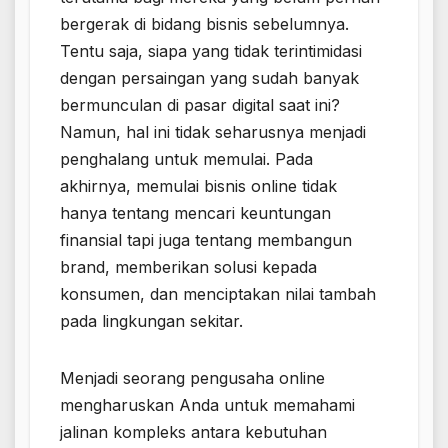
bergerak di bidang bisnis sebelumnya.
Tentu saja, siapa yang tidak terintimidasi
dengan persaingan yang sudah banyak
bermunculan di pasar digital saat ini?
Namun, hal ini tidak seharusnya menjadi
penghalang untuk memulai. Pada
akhirnya, memulai bisnis online tidak
hanya tentang mencari keuntungan
finansial tapi juga tentang membangun
brand, memberikan solusi kepada
konsumen, dan menciptakan nilai tambah
pada lingkungan sekitar.
Menjadi seorang pengusaha online
mengharuskan Anda untuk memahami
jalinan kompleks antara kebutuhan