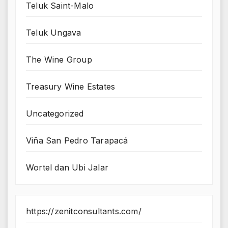
Teluk Saint-Malo
Teluk Ungava
The Wine Group
Treasury Wine Estates
Uncategorized
Viña San Pedro Tarapacá
Wortel dan Ubi Jalar
https://zenitconsultants.com/