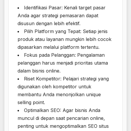
Identifikasi Pasar: Kenali target pasar
Anda agar strategi pemasaran dapat
disusun dengan lebih efektif.
Pilih Platform yang Tepat: Setiap jenis
produk atau layanan mungkin lebih cocok
dipasarkan melalui platform tertentu.
Fokus pada Pelanggan: Pengalaman
pelanggan harus menjadi prioritas utama
dalam bisnis online.
Riset Kompetitor: Pelajari strategi yang
digunakan oleh kompetitor untuk
membantu Anda menonjolkan unique
selling point.
Optimalkan SEO: Agar bisnis Anda
muncul di depan saat pencarian online,
penting untuk mengoptimalkan SEO situs