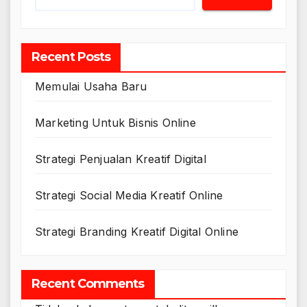
Recent Posts
Memulai Usaha Baru
Marketing Untuk Bisnis Online
Strategi Penjualan Kreatif Digital
Strategi Social Media Kreatif Online
Strategi Branding Kreatif Digital Online
Recent Comments