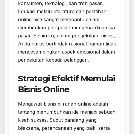
konsumen, teknologi, dan tren pasar.
Edukasi melalui literature dan pelatihan
online bisa sangat membantu dalam
memberikan perspektif mengenai dinamika
pasar. Selain itu, dalam pengelolaan bisnis,
Anda harus bertindak rasional namun tidak
mengesampingkan aspek emosional dalam
pendekatan kepada pelanggan.
Strategi Efektif Memulai
Bisnis Online
Mengawali bisnis di ranah online adalah
tentang menumbuhkan ide menjadi sebuah
kisah sukses. Sudut pandang yang
bijaksana, perencanaan yang baik, serta