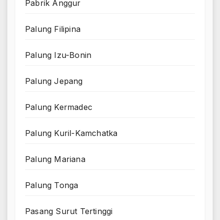
Pabrik Anggur
Palung Filipina
Palung Izu-Bonin
Palung Jepang
Palung Kermadec
Palung Kuril-Kamchatka
Palung Mariana
Palung Tonga
Pasang Surut Tertinggi