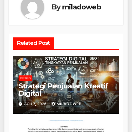
By
miladoweb
Related Post
BISNIS
Strategi Penjualan Kreatif
Digital
AGU 7, 2026
MILADOWEB