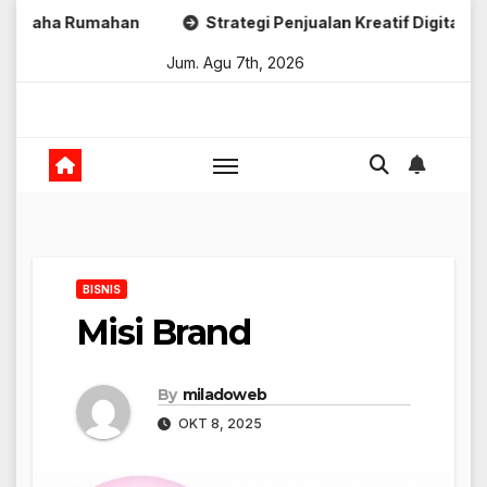
Skip
 Rumahan
Strategi Penjualan Kreatif Digital
Strate
to
Jum. Agu 7th, 2026
content
BISNIS
Misi Brand
By
miladoweb
OKT 8, 2025