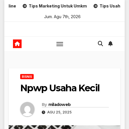
Skip
Tips Marketing Untuk Umkm
Tips Usaha Rumahan
to
Jum. Agu 7th, 2026
content
BISNIS
Npwp Usaha Kecil
By
miladoweb
AGU 25, 2025