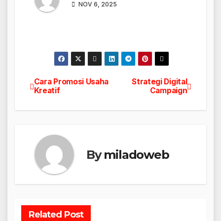
NOV 6, 2025
Cara Promosi Usaha
Strategi Digital
Navigasi
Kreatif
Campaign
pos
By
miladoweb
Related Post