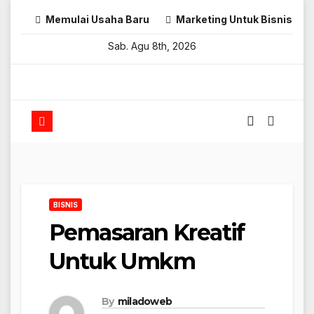
Skip
Memulai Usaha Baru
Marketing Untuk Bisnis Onl
to
Sab. Agu 8th, 2026
content
BISNIS
Pemasaran Kreatif
Untuk Umkm
By
miladoweb