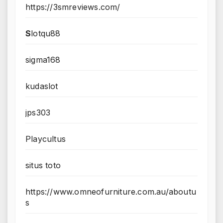
https://3smreviews.com/
S
lotqu88
sigma168
kudaslot
jps303
Playcultus
situs toto
https://www.omneofurniture.com.au/aboutu
s