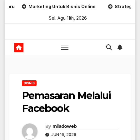
Skip
Marketing Untuk Bisnis Online
Strategi Promosi Kreati
to
Sel. Agu 11th, 2026
content
BISNIS
Pemasaran Melalui
Facebook
By
miladoweb
JUN 16, 2026