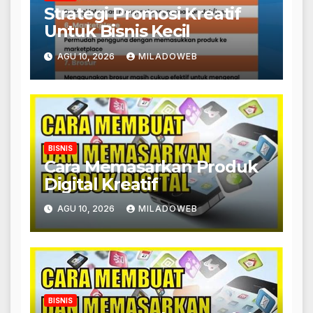
Strategi Promosi Kreatif
Untuk Bisnis Kecil
AGU 10, 2026
MILADOWEB
BISNIS
Cara Memasarkan Produk
Digital Kreatif
AGU 10, 2026
MILADOWEB
BISNIS