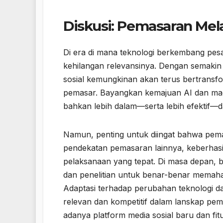
Diskusi: Pemasaran Mela
Di era di mana teknologi berkembang pesa
kehilangan relevansinya. Dengan semakin 
sosial kemungkinan akan terus bertransfo
pemasar. Bayangkan kemajuan AI dan mac
bahkan lebih dalam—serta lebih efektif—
Namun, penting untuk diingat bahwa pema
pendekatan pemasaran lainnya, keberhasil
pelaksanaan yang tepat. Di masa depan, bi
dan penelitian untuk benar-benar memah
Adaptasi terhadap perubahan teknologi d
relevan dan kompetitif dalam lanskap p
adanya platform media sosial baru dan fi