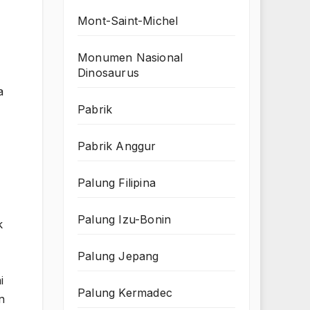
Mont-Saint-Michel
Monumen Nasional
Dinosaurus
a
Pabrik
Pabrik Anggur
Palung Filipina
Palung Izu-Bonin
k
Palung Jepang
i
Palung Kermadec
n