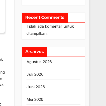
Recent Comments
Tidak ada komentar untuk
ditampilkan.
Archives
ak
Agustus 2026
ang
Juli 2026
an
ka
Juni 2026
Mei 2026
p