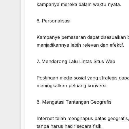
kampanye mereka dalam waktu nyata.
6. Personalisasi
Kampanye pemasaran dapat disesuaikan b
menjadikannya lebih relevan dan efektif.
7. Mendorong Lalu Lintas Situs Web
Postingan media sosial yang strategis da
meningkatkan peluang konversi.
8. Mengatasi Tantangan Geografis
Internet telah menghapus batas geografi
tanpa harus hadir secara fisik.