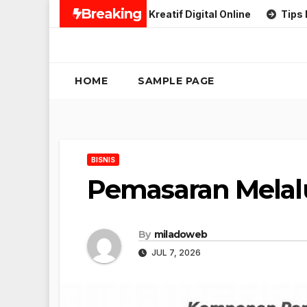
Skip
Breaking
Strategi Branding Kreatif Digital Online
Tips Marketi
to
content
HOME
SAMPLE PAGE
BISNIS
Pemasaran Melalu
By
miladoweb
JUL 7, 2026