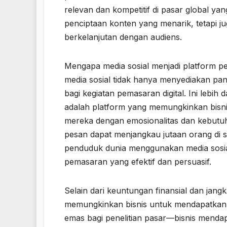
relevan dan kompetitif di pasar global 
penciptaan konten yang menarik, tetapi 
berkelanjutan dengan audiens.
Mengapa media sosial menjadi platform pe
media sosial tidak hanya menyediakan pangg
bagi kegiatan pemasaran digital. Ini lebih 
adalah platform yang memungkinkan bis
mereka dengan emosionalitas dan kebutu
pesan dapat menjangkau jutaan orang di s
penduduk dunia menggunakan media sosial
pemasaran yang efektif dan persuasif.
Selain dari keuntungan finansial dan jang
memungkinkan bisnis untuk mendapatkan u
emas bagi penelitian pasar—bisnis menda