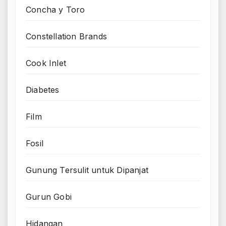
Concha y Toro
Constellation Brands
Cook Inlet
Diabetes
Film
Fosil
Gunung Tersulit untuk Dipanjat
Gurun Gobi
Hidangan