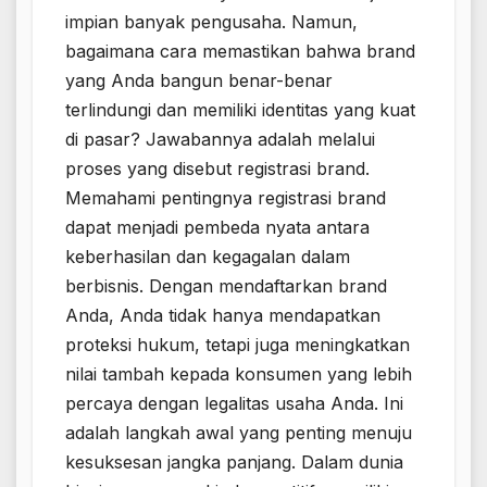
impian banyak pengusaha. Namun,
bagaimana cara memastikan bahwa brand
yang Anda bangun benar-benar
terlindungi dan memiliki identitas yang kuat
di pasar? Jawabannya adalah melalui
proses yang disebut registrasi brand.
Memahami pentingnya registrasi brand
dapat menjadi pembeda nyata antara
keberhasilan dan kegagalan dalam
berbisnis. Dengan mendaftarkan brand
Anda, Anda tidak hanya mendapatkan
proteksi hukum, tetapi juga meningkatkan
nilai tambah kepada konsumen yang lebih
percaya dengan legalitas usaha Anda. Ini
adalah langkah awal yang penting menuju
kesuksesan jangka panjang. Dalam dunia