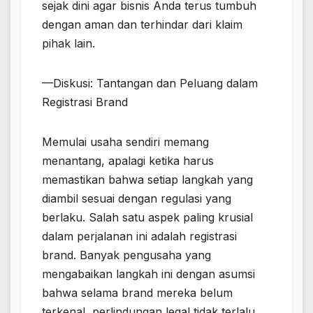
sejak dini agar bisnis Anda terus tumbuh
dengan aman dan terhindar dari klaim
pihak lain.
—Diskusi: Tantangan dan Peluang dalam
Registrasi Brand
Memulai usaha sendiri memang
menantang, apalagi ketika harus
memastikan bahwa setiap langkah yang
diambil sesuai dengan regulasi yang
berlaku. Salah satu aspek paling krusial
dalam perjalanan ini adalah registrasi
brand. Banyak pengusaha yang
mengabaikan langkah ini dengan asumsi
bahwa selama brand mereka belum
terkenal, perlindungan legal tidak terlalu