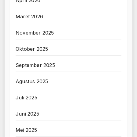
April 2026
Maret 2026
November 2025
Oktober 2025
September 2025
Agustus 2025
Juli 2025
Juni 2025
Mei 2025