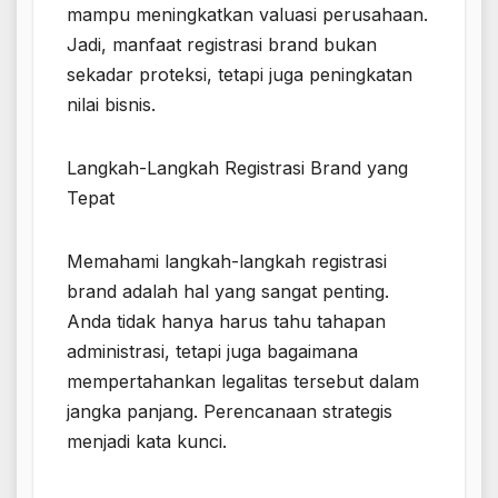
mampu meningkatkan valuasi perusahaan.
Jadi, manfaat registrasi brand bukan
sekadar proteksi, tetapi juga peningkatan
nilai bisnis.
Langkah-Langkah Registrasi Brand yang
Tepat
Memahami langkah-langkah registrasi
brand adalah hal yang sangat penting.
Anda tidak hanya harus tahu tahapan
administrasi, tetapi juga bagaimana
mempertahankan legalitas tersebut dalam
jangka panjang. Perencanaan strategis
menjadi kata kunci.