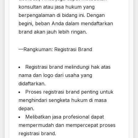
konsultan atau jasa hukum yang
berpengalaman di bidang ini. Dengan
begini, beban Anda dalam mendaftarkan
brand akan jauh lebih ringan.
—Rangkuman: Registrasi Brand
Registrasi brand melindungi hak atas
nama dan logo dari usaha yang
didaftarkan.
Proses registrasi brand penting untuk
menghindari sengketa hukum di masa
depan.
Melibatkan jasa profesional dapat
mempermudah dan mempercepat proses
registrasi brand.