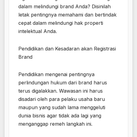
dalam melindungi brand Anda? Disinilah
letak pentingnya memahami dan bertindak
cepat dalam melindungi hak properti
intelektual Anda.
Pendidikan dan Kesadaran akan Registrasi
Brand
Pendidikan mengenai pentingnya
perlindungan hukum dari brand harus
terus digalakkan. Wawasan ini harus
disadari oleh para pelaku usaha baru
maupun yang sudah lama menggeluti
dunia bisnis agar tidak ada lagi yang
menganggap remeh langkah ini.