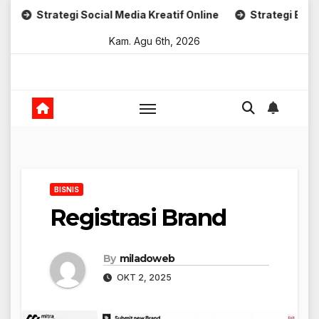
Skip
ategi Social Media Kreatif Online
Strategi Branding Kreati
to
Kam. Agu 6th, 2026
content
BISNIS
Registrasi Brand
By
miladoweb
OKT 2, 2025