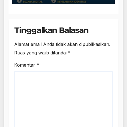
Tinggalkan Balasan
Alamat email Anda tidak akan dipublikasikan.
Ruas yang wajib ditandai
*
Komentar
*