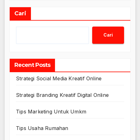
Cari
Cari
Recent Posts
Strategi Social Media Kreatif Online
Strategi Branding Kreatif Digital Online
Tips Marketing Untuk Umkm
Tips Usaha Rumahan