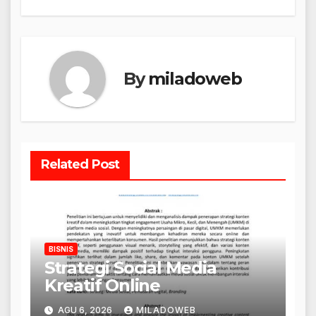
pos
By
miladoweb
Related Post
BISNIS
Strategi Social Media
Kreatif Online
AGU 6, 2026
MILADOWEB