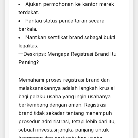
Ajukan permohonan ke kantor merek
terdekat.
Pantau status pendaftaran secara
berkala.
Nantikan sertifikat brand sebagai bukti
legalitas.
—Deskripsi: Mengapa Registrasi Brand Itu
Penting?
Memahami proses registrasi brand dan
melaksanakannya adalah langkah krusial
bagi pelaku usaha yang ingin usahanya
berkembang dengan aman. Registrasi
brand tidak sekadar tentang menempuh
prosedur administrasi, tetapi lebih dari itu,
sebuah investasi jangka panjang untuk
keamanan dan pertumbuhan usaha.