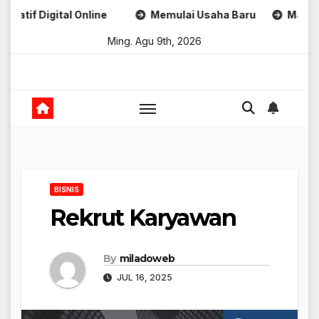
Skip
tal Online
Memulai Usaha Baru
Marketing Untuk B
to
Ming. Agu 9th, 2026
content
BISNIS
Rekrut Karyawan
By
miladoweb
JUL 16, 2025