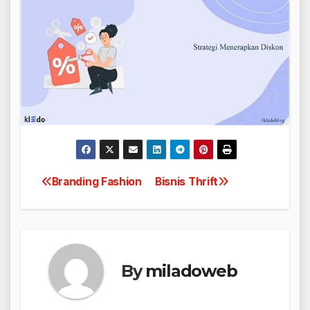
Branding Fashion
Bisnis Thrift
Navigasi
pos
By
miladoweb