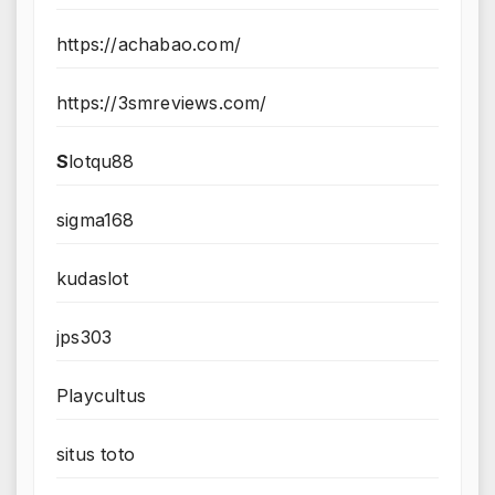
https://achabao.com/
https://3smreviews.com/
S
lotqu88
sigma168
kudaslot
jps303
Playcultus
situs toto