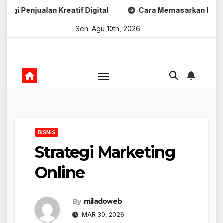
Skip
lan Kreatif Digital
Cara Memasarkan Produk Digital Kr
to
Sen. Agu 10th, 2026
content
BISNIS
Strategi Marketing
Online
By
miladoweb
MAR 30, 2026