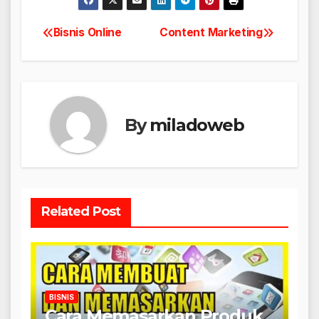
Bisnis Online
Content Marketing
Navigasi
pos
By
miladoweb
Related Post
BISNIS
Cara Memasarkan Produk