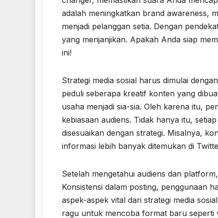
changer, memastikan suara Anda mencapai 
adalah meningkatkan brand awareness, me
menjadi pelanggan setia. Dengan pendekat
yang menjanjikan. Apakah Anda siap mempel
ini!
Strategi media sosial harus dimulai den
peduli seberapa kreatif konten yang dibua
usaha menjadi sia-sia. Oleh karena itu, pe
kebiasaan audiens. Tidak hanya itu, setiap
disesuaikan dengan strategi. Misalnya, kon
informasi lebih banyak ditemukan di Twitte
Setelah mengetahui audiens dan platform
Konsistensi dalam posting, penggunaan ha
aspek-aspek vital dari strategi media sosial
ragu untuk mencoba format baru seperti v