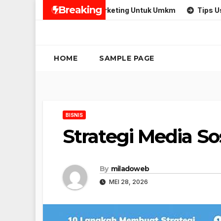
Skip
Breaking
Online
Tips Marketing Untuk Umkm
Tips Usaha Ru
to
content
HOME
SAMPLE PAGE
BISNIS
Strategi Media So
By
miladoweb
MEI 28, 2026