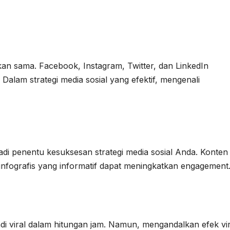
kan sama. Facebook, Instagram, Twitter, dan LinkedIn
Dalam strategi media sosial yang efektif, mengenali
di penentu kesuksesan strategi media sosial Anda. Konten
infografis yang informatif dapat meningkatkan engagement
jadi viral dalam hitungan jam. Namun, mengandalkan efek vir