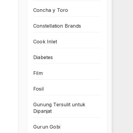
Concha y Toro
Constellation Brands
Cook Inlet
Diabetes
Film
Fosil
Gunung Tersulit untuk
Dipanjat
Gurun Gobi