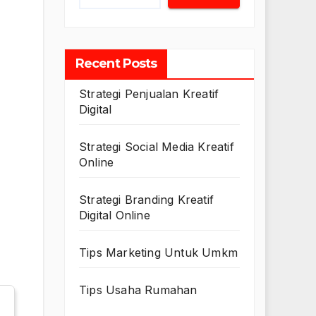
Recent Posts
Strategi Penjualan Kreatif
Digital
Strategi Social Media Kreatif
Online
Strategi Branding Kreatif
Digital Online
Tips Marketing Untuk Umkm
Tips Usaha Rumahan