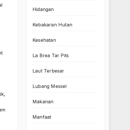
al
Hidangan
Kebakaran Hutan
Kesehatan
nt
La Brea Tar Pits
Laut Terbesar
Lubang Messel
ik,
Makanan
lam
Manfaat