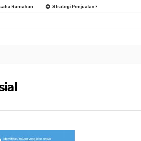
mahan
Strategi Penjualan Kreatif Digital
Strategi 
sial