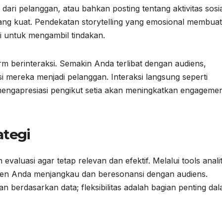
ial dari pelanggan, atau bahkan posting tentang aktivitas sosi
ang kuat. Pendekatan storytelling yang emosional membuat
i untuk mengambil tindakan.
rm berinteraksi. Semakin Anda terlibat dengan audiens,
 mereka menjadi pelanggan. Interaksi langsung seperti
ngapresiasi pengikut setia akan meningkatkan engageme
ategi
valuasi agar tetap relevan dan efektif. Melalui tools analit
en Anda menjangkau dan beresonansi dengan audiens.
 berdasarkan data; fleksibilitas adalah bagian penting da