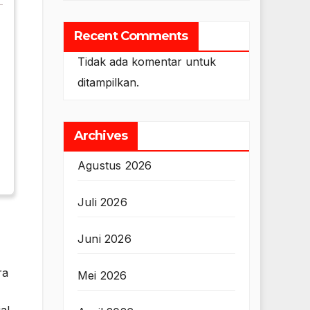
Recent Comments
Tidak ada komentar untuk
ditampilkan.
Archives
Agustus 2026
Juli 2026
Juni 2026
ra
Mei 2026