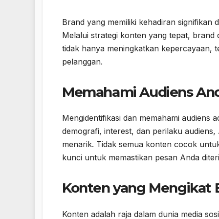
Brand yang memiliki kehadiran signifikan 
Melalui strategi konten yang tepat, brand
tidak hanya meningkatkan kepercayaan, 
pelanggan.
Memahami Audiens An
Mengidentifikasi dan memahami audiens ada
demografi, interest, dan perilaku audien
menarik. Tidak semua konten cocok untuk
kunci untuk memastikan pesan Anda diter
Konten yang Mengikat 
Konten adalah raja dalam dunia media sosia