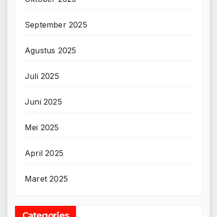
September 2025
Agustus 2025
Juli 2025
Juni 2025
Mei 2025
April 2025
Maret 2025
Categories