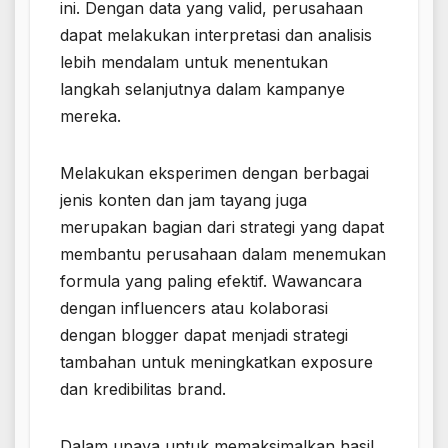
ini. Dengan data yang valid, perusahaan
dapat melakukan interpretasi dan analisis
lebih mendalam untuk menentukan
langkah selanjutnya dalam kampanye
mereka.
Melakukan eksperimen dengan berbagai
jenis konten dan jam tayang juga
merupakan bagian dari strategi yang dapat
membantu perusahaan dalam menemukan
formula yang paling efektif. Wawancara
dengan influencers atau kolaborasi
dengan blogger dapat menjadi strategi
tambahan untuk meningkatkan exposure
dan kredibilitas brand.
Dalam upaya untuk memaksimalkan hasil,