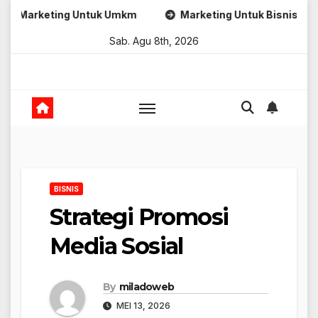
Skip
ing Untuk Umkm
Marketing Untuk Bisnis Online
St
to
Sab. Agu 8th, 2026
content
BISNIS
Strategi Promosi
Media Sosial
By
miladoweb
MEI 13, 2026