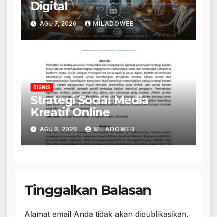
Digital
AGU 7, 2026
MILADOWEB
BISNIS
Strategi Social Media
Kreatif Online
AGU 6, 2026
MILADOWEB
Tinggalkan Balasan
Alamat email Anda tidak akan dipublikasikan.