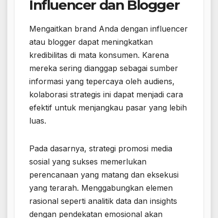
Influencer dan Blogger
Mengaitkan brand Anda dengan influencer
atau blogger dapat meningkatkan
kredibilitas di mata konsumen. Karena
mereka sering dianggap sebagai sumber
informasi yang tepercaya oleh audiens,
kolaborasi strategis ini dapat menjadi cara
efektif untuk menjangkau pasar yang lebih
luas.
Pada dasarnya, strategi promosi media
sosial yang sukses memerlukan
perencanaan yang matang dan eksekusi
yang terarah. Menggabungkan elemen
rasional seperti analitik data dan insights
dengan pendekatan emosional akan