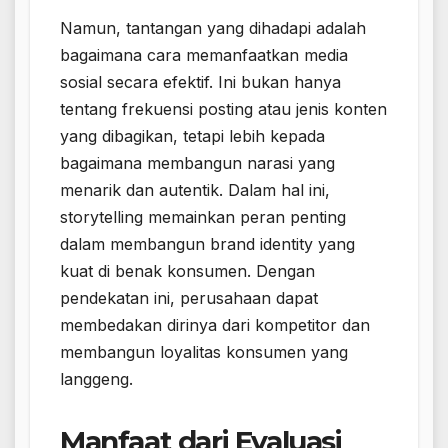
Namun, tantangan yang dihadapi adalah
bagaimana cara memanfaatkan media
sosial secara efektif. Ini bukan hanya
tentang frekuensi posting atau jenis konten
yang dibagikan, tetapi lebih kepada
bagaimana membangun narasi yang
menarik dan autentik. Dalam hal ini,
storytelling memainkan peran penting
dalam membangun brand identity yang
kuat di benak konsumen. Dengan
pendekatan ini, perusahaan dapat
membedakan dirinya dari kompetitor dan
membangun loyalitas konsumen yang
langgeng.
Manfaat dari Evaluasi