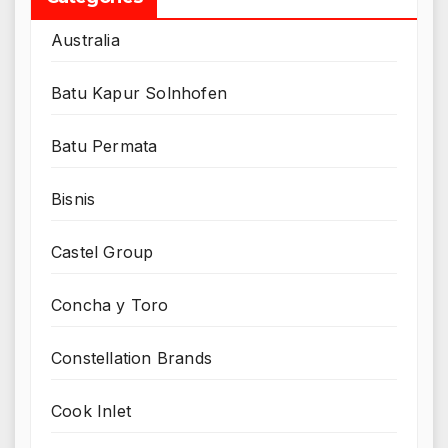
Australia
Batu Kapur Solnhofen
Batu Permata
Bisnis
Castel Group
Concha y Toro
Constellation Brands
Cook Inlet