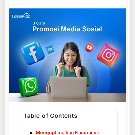
Table of Contents
Mengoptimalkan Kampanye