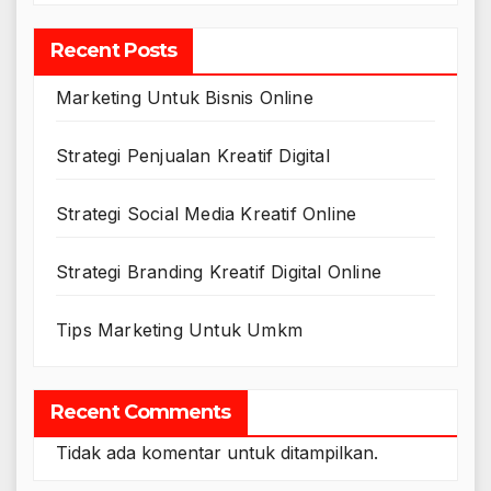
Recent Posts
Marketing Untuk Bisnis Online
Strategi Penjualan Kreatif Digital
Strategi Social Media Kreatif Online
Strategi Branding Kreatif Digital Online
Tips Marketing Untuk Umkm
Recent Comments
Tidak ada komentar untuk ditampilkan.