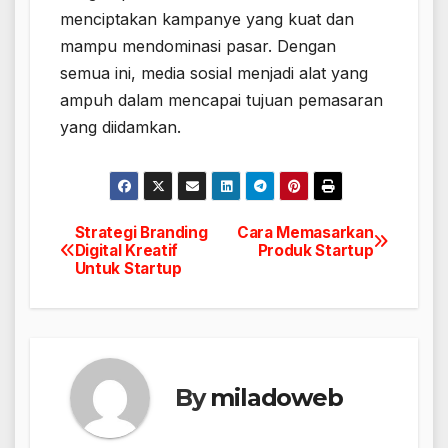
menciptakan kampanye yang kuat dan
mampu mendominasi pasar. Dengan
semua ini, media sosial menjadi alat yang
ampuh dalam mencapai tujuan pemasaran
yang diidamkan.
Strategi Branding
Cara Memasarkan
Navigasi
Digital Kreatif
Produk Startup
Untuk Startup
pos
By
miladoweb