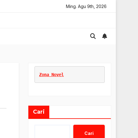
nline
Memulai Usaha Baru
Ming. Agu 9th, 2026
Marketing Untuk Bisnis O
Zona Novel
Cari
Cari