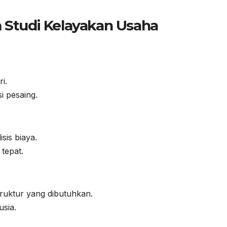
 Studi Kelayakan Usaha
i.
i pesaing.
sis biaya.
tepat.
truktur yang dibutuhkan.
sia.