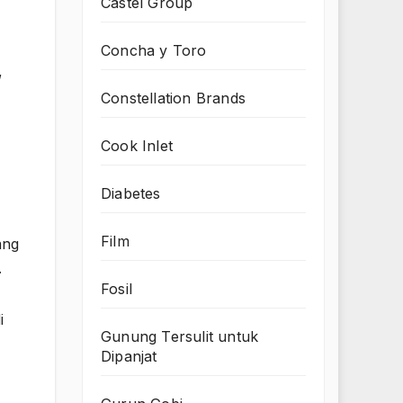
Castel Group
Concha y Toro
,
Constellation Brands
Cook Inlet
Diabetes
Film
ang
.
Fosil
i
Gunung Tersulit untuk
Dipanjat