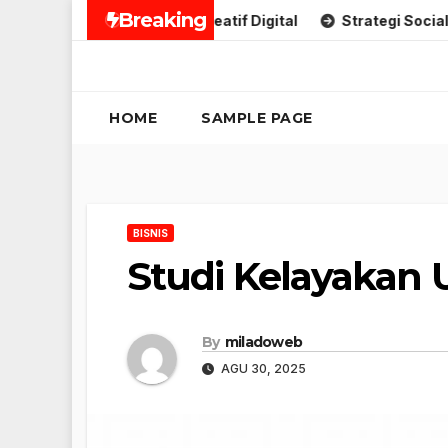
Skip
Breaking
trategi Penjualan Kreatif Digital
Strategi Social Media Kr
to
content
HOME
SAMPLE PAGE
BISNIS
Studi Kelayakan 
By
miladoweb
AGU 30, 2025