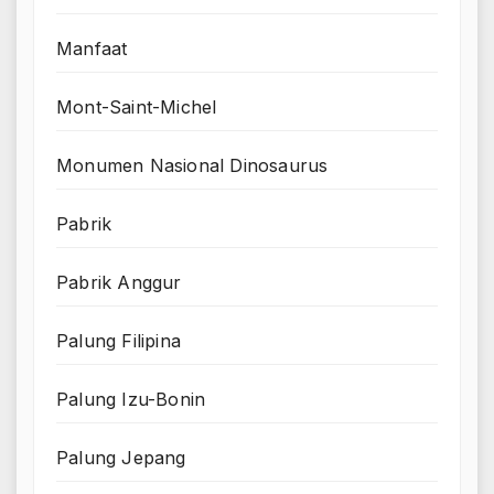
Manfaat
Mont-Saint-Michel
Monumen Nasional Dinosaurus
Pabrik
Pabrik Anggur
Palung Filipina
Palung Izu-Bonin
Palung Jepang