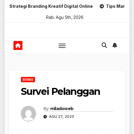
Skip
gi Branding Kreatif Digital Online
Tips Marketing Untuk 
to
Rab. Agu 5th, 2026
content
BISNIS
Survei Pelanggan
By
miladoweb
AGU 27, 2025