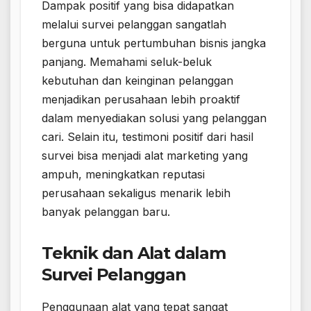
Dampak positif yang bisa didapatkan
melalui survei pelanggan sangatlah
berguna untuk pertumbuhan bisnis jangka
panjang. Memahami seluk-beluk
kebutuhan dan keinginan pelanggan
menjadikan perusahaan lebih proaktif
dalam menyediakan solusi yang pelanggan
cari. Selain itu, testimoni positif dari hasil
survei bisa menjadi alat marketing yang
ampuh, meningkatkan reputasi
perusahaan sekaligus menarik lebih
banyak pelanggan baru.
Teknik dan Alat dalam
Survei Pelanggan
Penggunaan alat yang tepat sangat