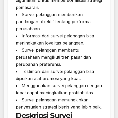
digunakan untuk mempersonalisasi strategi
pemasaran.
Survei pelanggan memberikan
pandangan objektif tentang performa
perusahaan.
Informasi dari survei pelanggan bisa
meningkatkan loyalitas pelanggan.
Survei pelanggan membantu
perusahaan mengikuti tren pasar dan
perubahan preferensi.
Testimoni dari survei pelanggan bisa
dijadikan alat promosi yang kuat.
Menggunakan survei pelanggan dengan
tepat dapat meningkatkan profitabilitas.
Survei pelanggan memungkinkan
penyesuaian strategi bisnis yang lebih baik.
Deskripsi Survei