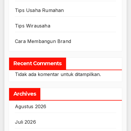
Tips Usaha Rumahan
Tips Wirausaha
Cara Membangun Brand
Recent Comments
Tidak ada komentar untuk ditampilkan.
Archives
Agustus 2026
Juli 2026