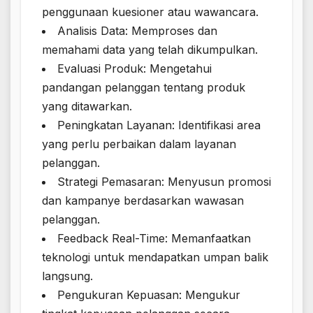
penggunaan kuesioner atau wawancara.
Analisis Data: Memproses dan
memahami data yang telah dikumpulkan.
Evaluasi Produk: Mengetahui
pandangan pelanggan tentang produk
yang ditawarkan.
Peningkatan Layanan: Identifikasi area
yang perlu perbaikan dalam layanan
pelanggan.
Strategi Pemasaran: Menyusun promosi
dan kampanye berdasarkan wawasan
pelanggan.
Feedback Real-Time: Memanfaatkan
teknologi untuk mendapatkan umpan balik
langsung.
Pengukuran Kepuasan: Mengukur