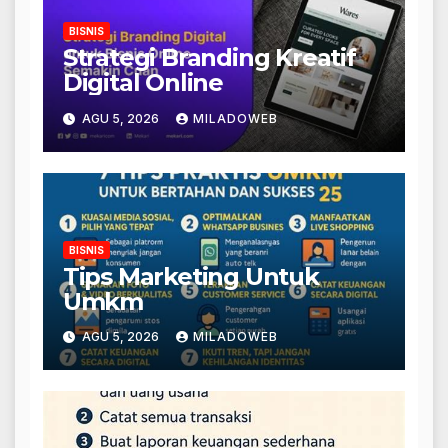
BISNIS
Strategi Branding Kreatif
Digital Online
AGU 5, 2026
MILADOWEB
BISNIS
Tips Marketing Untuk
Umkm
AGU 5, 2026
MILADOWEB