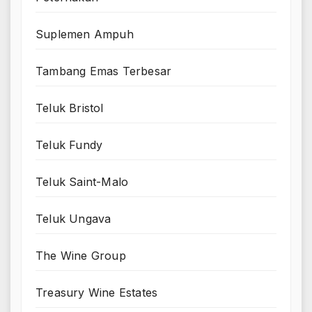
Suplemen Ampuh
Tambang Emas Terbesar
Teluk Bristol
Teluk Fundy
Teluk Saint-Malo
Teluk Ungava
The Wine Group
Treasury Wine Estates