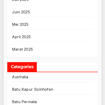
Juni 2025
Mei 2025
April 2025
Maret 2025
Categories
Australia
Batu Kapur Solnhofen
Batu Permata