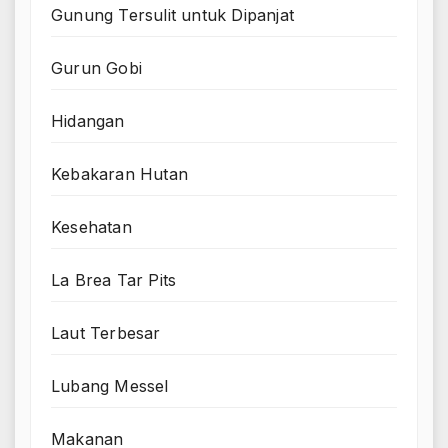
Gunung Tersulit untuk Dipanjat
Gurun Gobi
Hidangan
Kebakaran Hutan
Kesehatan
La Brea Tar Pits
Laut Terbesar
Lubang Messel
Makanan