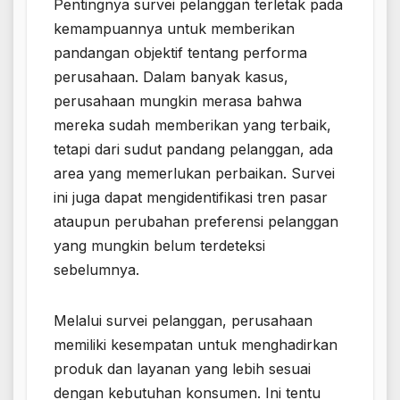
Pentingnya survei pelanggan terletak pada
kemampuannya untuk memberikan
pandangan objektif tentang performa
perusahaan. Dalam banyak kasus,
perusahaan mungkin merasa bahwa
mereka sudah memberikan yang terbaik,
tetapi dari sudut pandang pelanggan, ada
area yang memerlukan perbaikan. Survei
ini juga dapat mengidentifikasi tren pasar
ataupun perubahan preferensi pelanggan
yang mungkin belum terdeteksi
sebelumnya.
Melalui survei pelanggan, perusahaan
memiliki kesempatan untuk menghadirkan
produk dan layanan yang lebih sesuai
dengan kebutuhan konsumen. Ini tentu