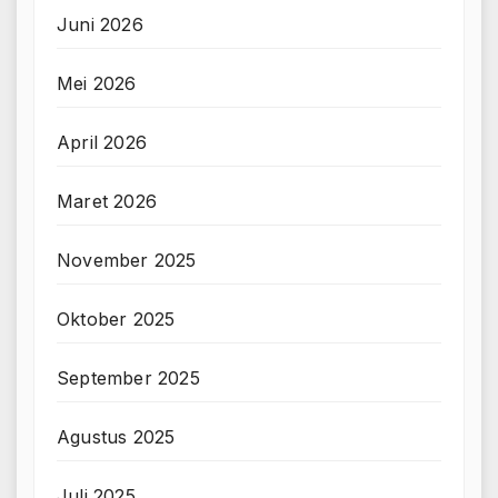
Juni 2026
Mei 2026
April 2026
Maret 2026
November 2025
Oktober 2025
September 2025
Agustus 2025
Juli 2025