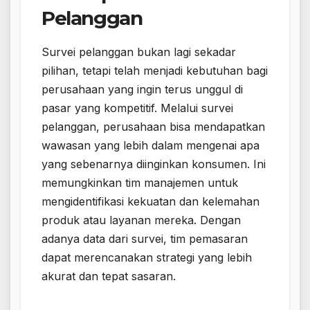
Pelanggan
Survei pelanggan bukan lagi sekadar
pilihan, tetapi telah menjadi kebutuhan bagi
perusahaan yang ingin terus unggul di
pasar yang kompetitif. Melalui survei
pelanggan, perusahaan bisa mendapatkan
wawasan yang lebih dalam mengenai apa
yang sebenarnya diinginkan konsumen. Ini
memungkinkan tim manajemen untuk
mengidentifikasi kekuatan dan kelemahan
produk atau layanan mereka. Dengan
adanya data dari survei, tim pemasaran
dapat merencanakan strategi yang lebih
akurat dan tepat sasaran.