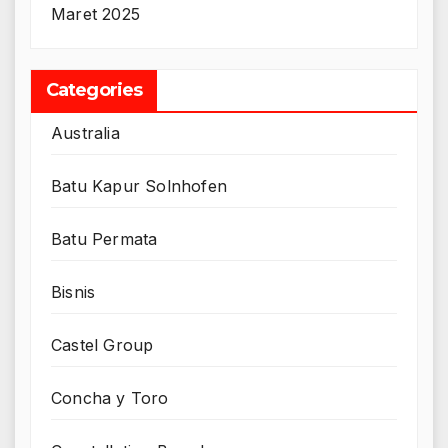
Maret 2025
Categories
Australia
Batu Kapur Solnhofen
Batu Permata
Bisnis
Castel Group
Concha y Toro