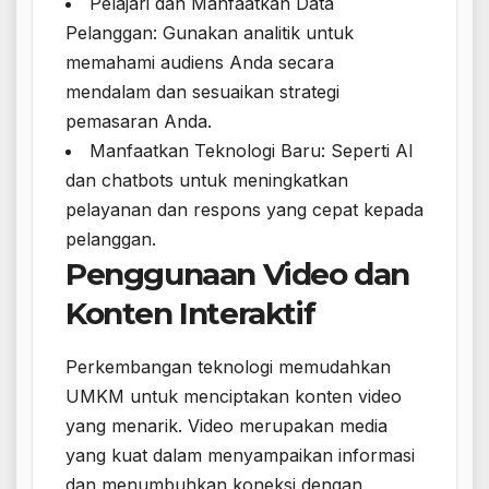
Pelajari dan Manfaatkan Data
Pelanggan: Gunakan analitik untuk
memahami audiens Anda secara
mendalam dan sesuaikan strategi
pemasaran Anda.
Manfaatkan Teknologi Baru: Seperti AI
dan chatbots untuk meningkatkan
pelayanan dan respons yang cepat kepada
pelanggan.
Penggunaan Video dan
Konten Interaktif
Perkembangan teknologi memudahkan
UMKM untuk menciptakan konten video
yang menarik. Video merupakan media
yang kuat dalam menyampaikan informasi
dan menumbuhkan koneksi dengan