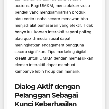
audiens. Bagi UMKM, menciptakan video
pendek yang menggambarkan produk
atau cerita usaha secara menawan bisa
menjadi alat pemasaran yang efektif. Tidak
hanya itu, konten interaktif seperti polling
atau quiz di media sosial dapat
meningkatkan engagement pengguna
secara signifikan. Tips marketing digital
kreatif untuk UMKM dengan memasukkan
elemen interaktif dapat membuat
kampanye lebih hidup dan menarik.
Dialog Aktif dengan
Pelanggan Sebagai
Kunci Keberhasilan