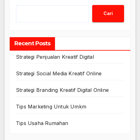
Cari
Recent Posts
Strategi Penjualan Kreatif Digital
Strategi Social Media Kreatif Online
Strategi Branding Kreatif Digital Online
Tips Marketing Untuk Umkm
Tips Usaha Rumahan