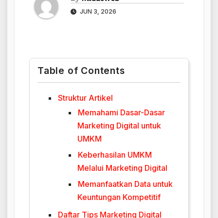
JUN 3, 2026
Table of Contents
Struktur Artikel
Memahami Dasar-Dasar
Marketing Digital untuk
UMKM
Keberhasilan UMKM
Melalui Marketing Digital
Memanfaatkan Data untuk
Keuntungan Kompetitif
Daftar Tips Marketing Digital