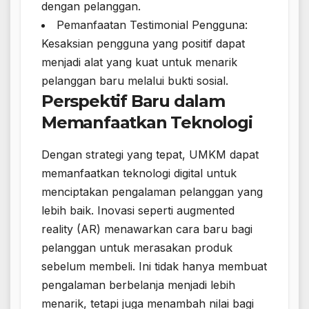
dengan pelanggan.
Pemanfaatan Testimonial Pengguna:
Kesaksian pengguna yang positif dapat
menjadi alat yang kuat untuk menarik
pelanggan baru melalui bukti sosial.
Perspektif Baru dalam
Memanfaatkan Teknologi
Dengan strategi yang tepat, UMKM dapat
memanfaatkan teknologi digital untuk
menciptakan pengalaman pelanggan yang
lebih baik. Inovasi seperti augmented
reality (AR) menawarkan cara baru bagi
pelanggan untuk merasakan produk
sebelum membeli. Ini tidak hanya membuat
pengalaman berbelanja menjadi lebih
menarik, tetapi juga menambah nilai bagi