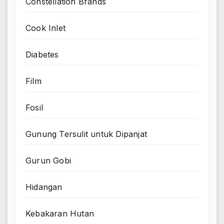
Constellation Brands
Cook Inlet
Diabetes
Film
Fosil
Gunung Tersulit untuk Dipanjat
Gurun Gobi
Hidangan
Kebakaran Hutan