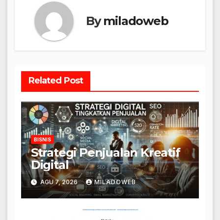
By
miladoweb
Related Post
BISNIS
Strategi Penjualan Kreatif
Digital
AGU 7, 2026
MILADOWEB