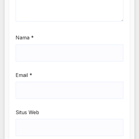
Nama
*
Email
*
Situs Web