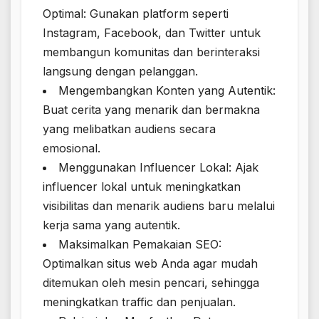
Optimal: Gunakan platform seperti
Instagram, Facebook, dan Twitter untuk
membangun komunitas dan berinteraksi
langsung dengan pelanggan.
Mengembangkan Konten yang Autentik:
Buat cerita yang menarik dan bermakna
yang melibatkan audiens secara
emosional.
Menggunakan Influencer Lokal: Ajak
influencer lokal untuk meningkatkan
visibilitas dan menarik audiens baru melalui
kerja sama yang autentik.
Maksimalkan Pemakaian SEO:
Optimalkan situs web Anda agar mudah
ditemukan oleh mesin pencari, sehingga
meningkatkan traffic dan penjualan.