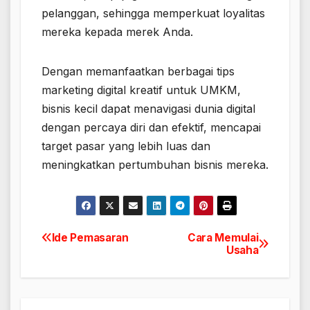
pelanggan, sehingga memperkuat loyalitas
mereka kepada merek Anda.
Dengan memanfaatkan berbagai tips
marketing digital kreatif untuk UMKM,
bisnis kecil dapat menavigasi dunia digital
dengan percaya diri dan efektif, mencapai
target pasar yang lebih luas dan
meningkatkan pertumbuhan bisnis mereka.
Ide Pemasaran
Cara Memulai
Navigasi
Usaha
pos