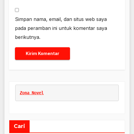
Simpan nama, email, dan situs web saya
pada peramban ini untuk komentar saya
berikutnya.
Zona Novel
Cari