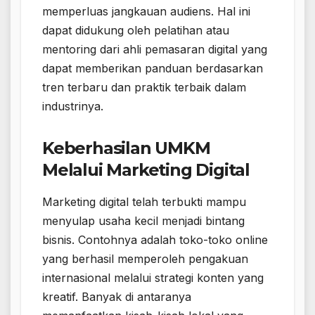
memperluas jangkauan audiens. Hal ini
dapat didukung oleh pelatihan atau
mentoring dari ahli pemasaran digital yang
dapat memberikan panduan berdasarkan
tren terbaru dan praktik terbaik dalam
industrinya.
Keberhasilan UMKM
Melalui Marketing Digital
Marketing digital telah terbukti mampu
menyulap usaha kecil menjadi bintang
bisnis. Contohnya adalah toko-toko online
yang berhasil memperoleh pengakuan
internasional melalui strategi konten yang
kreatif. Banyak di antaranya