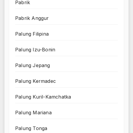
Pabrik
Pabrik Anggur
Palung Filipina
Palung Izu-Bonin
Palung Jepang
Palung Kermadec
Palung Kuril-Kamchatka
Palung Mariana
Palung Tonga